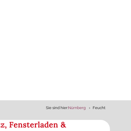
Sie sind hier:
Nürnberg
Feucht
z, Fensterladen &