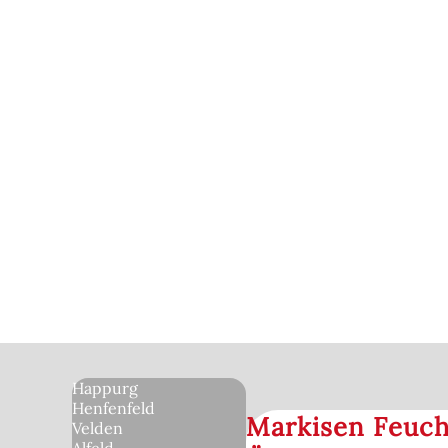
Happurg
Henfenfeld
Markisen Feucht
Velden