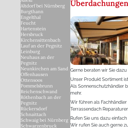
Alfeld
Überdachunge
Altdorf bei Nürnberg
Burgthann
Engelthal
Feucht
Hartenstein
Hersbruck
Kirchensittenbach
Lauf an der Pegnitz
Leinburg
Neuhaus an der
Pegnitz
Neunkirchen am Sand
Gerne beraten wir Sie dazu
Offenhausen
Unser Produkt Sortiment is
Ottensoos
Pommelsbrunn
Als Sonnenschutzhändler b
Reichenschwand
mehr.
Röthenbach an der
Wir führen als Fachhändle
Pegnitz
Rückersdorf
Terrassendach Reparaturen
Schnaittach
Rufen Sie uns dazu einfach 
Schwaig bei Nürnberg
Wir rufen Sie auch gerne z
Schwarzenbruck