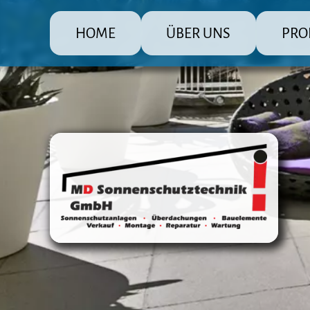
HOME
ÜBER UNS
PRO
MD Sonnenschutz Rolladenbau
Die große
Raffsto
Markis
Fenster
Überda
Terras
Steuer