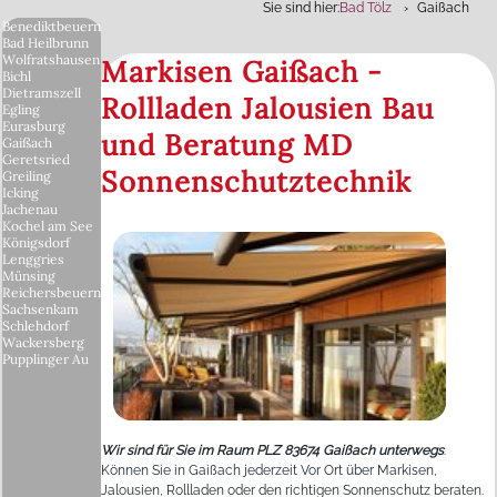
Sie sind hier:
Bad Tölz
Gaißach
Benediktbeuern
Bad Heilbrunn
Wolfratshausen
Markisen Gaißach -
Bichl
Dietramszell
Rollladen Jalousien Bau
Egling
Eurasburg
und Beratung MD
Gaißach
Geretsried
Sonnenschutztechnik
Greiling
Icking
Jachenau
Kochel am See
Königsdorf
Lenggries
Münsing
Reichersbeuern
Sachsenkam
Schlehdorf
Wackersberg
Pupplinger Au
Wir sind für Sie im Raum PLZ 83674 Gaißach unterwegs
.
Können Sie in Gaißach jederzeit Vor Ort über Markisen,
Jalousien, Rollladen oder den richtigen Sonnenschutz beraten.