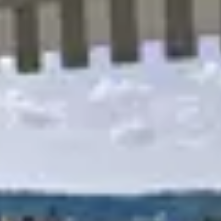
R
S
T
U
V
W
XY