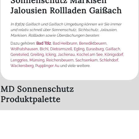
Sonnenschutz Markisen
Jalousien Rollladen Gaißach
In 83674 Gaißach und Gaißach Umgebung
können wir Sie immer
und relativ schnell über Sonnenschutz, Sichtschutz, Jalousien,
Markisen, Rollladen sowie Überdachungen beraten
:
Dazu gehören:
Bad Tölz
,
Bad Heilbrunn
,
Benediktbeuern
,
Wolfratshausen
,
Bichl
,
Dietramszell
,
Egling
,
Eurasburg
,
Gaißach
,
Geretsried
,
Greiling
,
Icking
,
Jachenau
,
Kochel am See
,
Königsdorf
,
Lenggries
,
Münsing
,
Reichersbeuern
,
Sachsenkam
,
Schlehdorf
,
Wackersberg
,
Pupplinger Au
und viele weitere.
MD Sonnenschutz
Produktpalette
Raffstore /
Rollläden
Außenjalousien