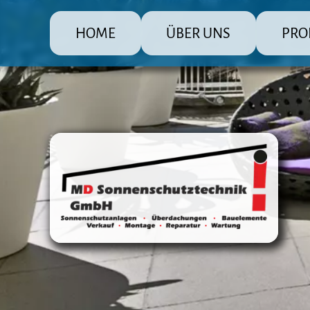
HOME
ÜBER UNS
PRO
MD Sonnenschutz Rolladenbau
Die große
Raffsto
Markis
Fenster
Überda
Terras
Steuer