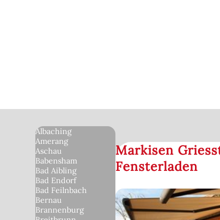
Albaching
Amerang
Markisen Griess
Aschau
Babensham
Fensterladen
Bad Aibling
Bad Endorf
Bad Feilnbach
Bernau
Brannenburg
Breitbrunn