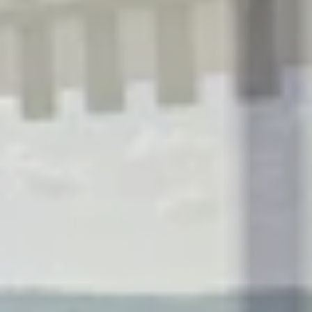
R
S
T
U
V
W
XY