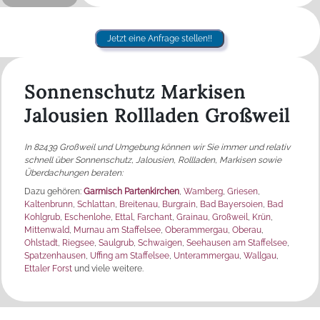
Jetzt eine Anfrage stellen!!
Sonnenschutz Markisen
Jalousien Rollladen Großweil
In 82439 Großweil und Umgebung
können wir Sie immer und relativ
schnell über Sonnenschutz, Jalousien, Rollladen, Markisen sowie
Überdachungen beraten
:
Dazu gehören:
Garmisch Partenkirchen
,
Wamberg
,
Griesen
,
Kaltenbrunn
,
Schlattan
,
Breitenau
,
Burgrain
,
Bad Bayersoien
,
Bad
Kohlgrub
,
Eschenlohe
,
Ettal
,
Farchant
,
Grainau
,
Großweil
,
Krün
,
Mittenwald
,
Murnau am Staffelsee
,
Oberammergau
,
Oberau
,
Ohlstadt
,
Riegsee
,
Saulgrub
,
Schwaigen
,
Seehausen am Staffelsee
,
Spatzenhausen
,
Uffing am Staffelsee
,
Unterammergau
,
Wallgau
,
Ettaler Forst
und viele weitere.