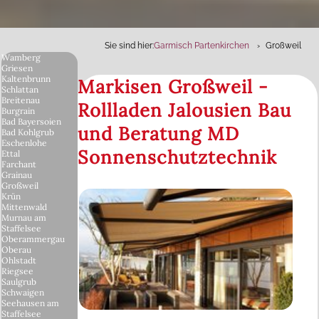
Sie sind hier:
Garmisch Partenkirchen
Großweil
Wamberg
Griesen
Kaltenbrunn
Markisen Großweil -
Schlattan
Breitenau
Rollladen Jalousien Bau
Burgrain
Bad Bayersoien
und Beratung MD
Bad Kohlgrub
Eschenlohe
Sonnenschutztechnik
Ettal
Farchant
Grainau
Großweil
Krün
Mittenwald
Murnau am
Staffelsee
Oberammergau
Oberau
Ohlstadt
Riegsee
Saulgrub
Schwaigen
Seehausen am
Staffelsee