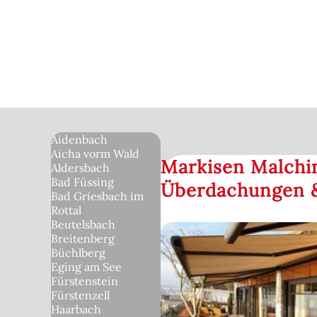
Aidenbach
Aicha vorm Wald
Markisen Malchin
Aldersbach
Bad Füssing
Überdachungen &
Bad Griesbach im
Rottal
Beutelsbach
Breitenberg
Büchlberg
Eging am See
Fürstenstein
Fürstenzell
Haarbach