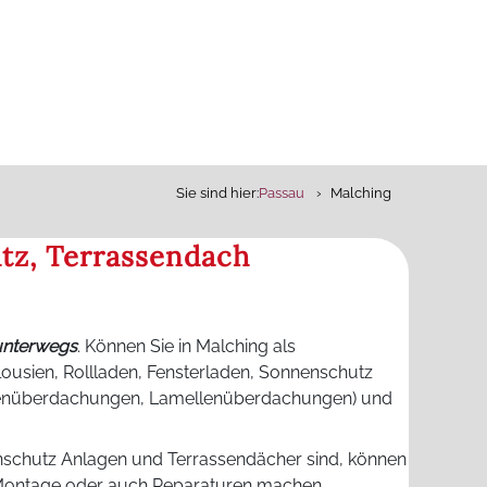
Sie sind hier:
Passau
Malching
tz, Terrassendach
unterwegs
. Können Sie in Malching als
ousien, Rollladen, Fensterladen, Sonnenschutz
senüberdachungen, Lamellenüberdachungen) und
nschutz Anlagen und Terrassendächer sind, können
au Montage oder auch Reparaturen machen.