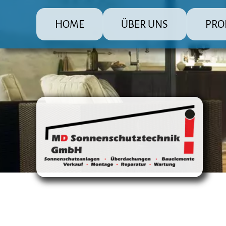
HOME
ÜBER UNS
PRO
MD Sonnenschutz Rolladenbau
Die große
Raffsto
Markis
Fenster
Überda
Terras
Steuer