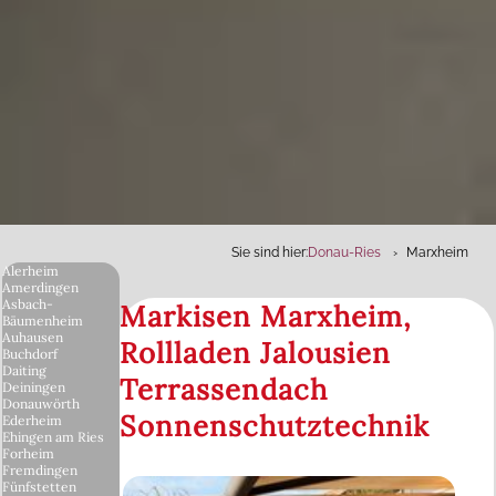
Sie sind hier:
Donau-Ries
Marxheim
Alerheim
Amerdingen
Asbach-
Markisen Marxheim,
Bäumenheim
Auhausen
Rollladen Jalousien
Buchdorf
Daiting
Terrassendach
Deiningen
Donauwörth
Sonnenschutztechnik
Ederheim
Ehingen am Ries
Forheim
Fremdingen
Fünfstetten