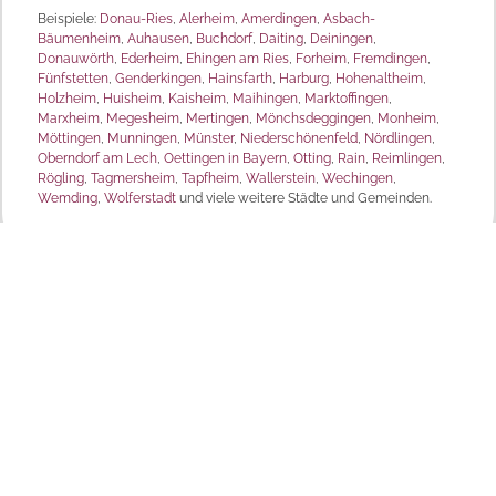
Beispiele:
Donau-Ries
,
Alerheim
,
Amerdingen
,
Asbach-
Bäumenheim
,
Auhausen
,
Buchdorf
,
Daiting
,
Deiningen
,
Donauwörth
,
Ederheim
,
Ehingen am Ries
,
Forheim
,
Fremdingen
,
Fünfstetten
,
Genderkingen
,
Hainsfarth
,
Harburg
,
Hohenaltheim
,
Holzheim
,
Huisheim
,
Kaisheim
,
Maihingen
,
Marktoffingen
,
Marxheim
,
Megesheim
,
Mertingen
,
Mönchsdeggingen
,
Monheim
,
Möttingen
,
Munningen
,
Münster
,
Niederschönenfeld
,
Nördlingen
,
Oberndorf am Lech
,
Oettingen in Bayern
,
Otting
,
Rain
,
Reimlingen
,
Rögling
,
Tagmersheim
,
Tapfheim
,
Wallerstein
,
Wechingen
,
Wemding
,
Wolferstadt
und viele weitere Städte und Gemeinden.
MD Sonnenschutz
Produktpalette
Raffstore /
Rollläden
Außenjalousien
Verdunkelungen
Markisen