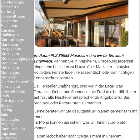
Genderkingen
Hainsfarth
Harburg
Hohenaltheim
Holzheim
Huisheim
Kaisheim
Maihingen
Marktoffingen
Marxheim
Megesheim
Mertingen
Im Raum PLZ 86688 Marxheim sind wir für Sie auch
Mönchsdeggingen
unterwegs
. Können Sie in Marxheim, Umgebung jederzeit
Monheim
eingehend bei Ihnen zu Hause über Markisen, Jalousien,
Möttingen
Munningen
Rollladen, Fensterladen Terrassendach oder den richtigen
Münster
Sonnenschutz beraten.
Niederschönenfeld
Nördlingen
Da Hersteller unabhängig, sind wir in der Lage, was
Oberndorf am
Terrassendächer und Sonnenschutz Produkte betrifft, Ihnen
Lech
auf fast alle Hersteller entsprechende Angebote für Bau
Oettingen in
Montage oder Reparaturen zu machen.
Bayern
Otting
Gerne beraten wir Sie dazu genauer, planen gemeinsam mit
Rain
Ihnen.
Reimlingen
Im Menü können Sie sehen, was wir Ihnen alles bieten
Rögling
können.
Tagmersheim
Tapfheim
Haben jedoch aber noch weitaus mehr in unserem
Wallerstein