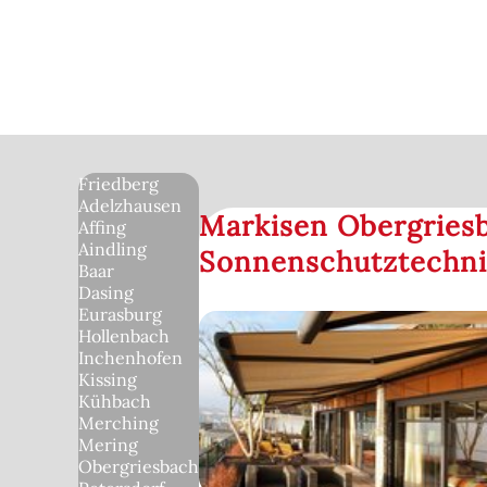
Friedberg
Adelzhausen
Markisen Obergriesb
Affing
Aindling
Sonnenschutztechn
Baar
Dasing
Eurasburg
Hollenbach
Inchenhofen
Kissing
Kühbach
Merching
Mering
Obergriesbach