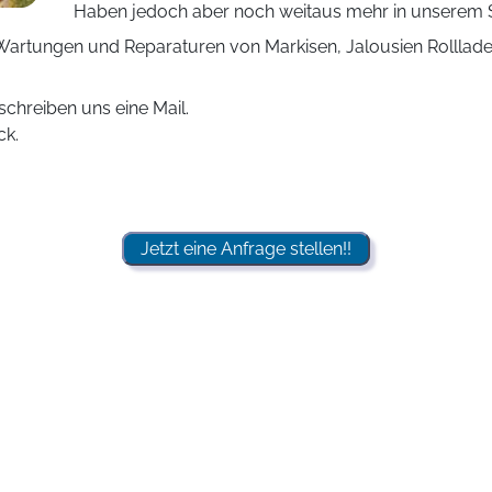
Haben jedoch aber noch weitaus mehr in unserem S
h Wartungen und Reparaturen von Markisen, Jalousien Rollla
schreiben uns eine Mail.
ck.
Jetzt eine Anfrage stellen!!
ch, Markisen Jalousien Rollladen 
ir Sie immer und relativ schnell über Sonnenschutz, Markis
edberg
,
Adelzhausen
,
Affing
,
Aindling
,
Baar
,
Dasing
,
Eurasbur
Pöttmes
,
Rehling
,
Ried
,
Schiltberg
,
Schmiechen
,
Sielenbauch
,