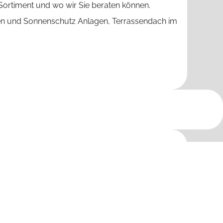
ortiment und wo wir Sie beraten können.
den und Sonnenschutz Anlagen, Terrassendach im
und mehr
en, Jalousien, Rollladen sowie
g
,
Hollenbach
,
Inchenhofen
,
Kissing
,
Kühbach
,
Steindorf
,
Todtenweis
und viele weitere.