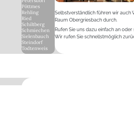
Petersdorf
Pöttmes
Rehling
Selbstverständlich führen wir auc
Ried
Raum Obergriesbach durch.
Schiltberg
Rufen Sie uns dazu einfach an oder 
Schmiechen
Sielenbauch
Wir rufen Sie schnellstmöglich zurü
Steindorf
Todtenweis
Sonnenschutz Obergriesba
In 86573 Obergriesbach und Umgebung können w
Terrassenüberdachungen beraten:
Nur um Ihnen Beispiele zu zeigen:
Aichach
,
Fri
Merching
,
Mering
,
Obergriesbach
,
Petersdorf
,