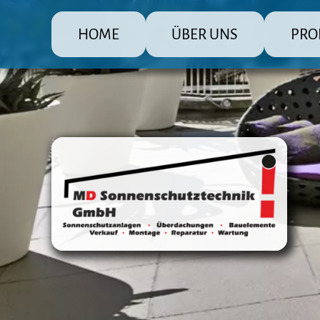
HOME
ÜBER UNS
PRO
MD Sonnenschutz Rolladenbau
Die große
Raffsto
Markis
Fenster
Überda
Terras
Steuer