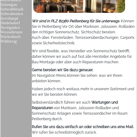
Schongau
Schwabbruck
Schwabsoien
Seeshaupt
Wir sind in PLZ 82380 Peißenberg für Sie unterwegs
. Können
Sindelsdorf
Sie in Peißenberg Vor Ort über Markisen, Jalousien, Rollladen,
Steingaden
Wessobrunn
den richtigen Sonnenschutz, Sichtschutz beraten.
Wielenbach
Auch über, Fensterladen, Terrassenüberdachungen, Carports
Wildsteig
sowie Sicherheitstechnik.
Wir sind flexible, was Hersteller von Sonnenschutz betrifft,
daher können wir auch auf fast alle Hersteller Angebote für
Bau Montage oder aber auch Reparaturen machen.
Gerne beraten wir Sie dazu genauer.
Im Navigation Menü können Sie sehen, was wir Ihnen
anbieten können.
Haben jedoch noch weitaus mehr in unserem Sortiment und
wo wir Sie beraten können.
Selbstverständlich führen wir auch
Wartungen und
Reparaturen
von Markisen, Jalousien Rollladen und
Sonnenschutz Anlagen sowie Terrassendächer im Raum
Peißenberg durch.
Rufen Sie uns dazu einfach an oder schreiben uns eine Mail.
Wir rufen Sie schnellstmöglich zurück.