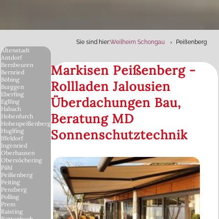
Sie sind hier:
Weilheim Schongau
Peißenberg
Altenstadt
Antdorf
Bernbeuren
Markisen Peißenberg -
Bernried
Böbing
Rollladen Jalousien
Burggen
Eberfing
Überdachungen Bau,
Eglfing
Habach
Beratung MD
Hohenfurch
Hohenpeißenberg
Sonnenschutztechnik
Huglfing
Iffeldorf
Ingenried
Oberhausen
Obersöchering
Pähl
Peißenberg
Peiting
Penzberg
Polling
Prem
Raisting
Rottenbuch