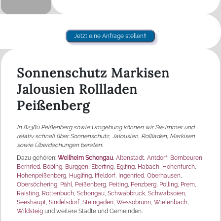
Jetzt eine Anfrage stellen!!
Sonnenschutz Markisen
Jalousien Rollladen
Peißenberg
In 82380 Peißenberg sowie Umgebung können wir Sie immer und
relativ schnell über Sonnenschutz, Jalousien, Rollladen, Markisen
sowie Überdachungen beraten:
Dazu gehören:
Weilheim Schongau
,
Altenstadt
,
Antdorf
,
Bernbeuren
,
Bernried
,
Böbing
,
Burggen
,
Eberfing
,
Eglfing
,
Habach
,
Hohenfurch
,
Hohenpeißenberg
,
Huglfing
,
Iffeldorf
,
Ingenried
,
Oberhausen
,
Obersöchering
,
Pähl
,
Peißenberg
,
Peiting
,
Penzberg
,
Polling
,
Prem
,
Raisting
,
Rottenbuch
,
Schongau
,
Schwabbruck
,
Schwabsoien
,
Seeshaupt
,
Sindelsdorf
,
Steingaden
,
Wessobrunn
,
Wielenbach
,
Wildsteig
und weitere Städte und Gemeinden.