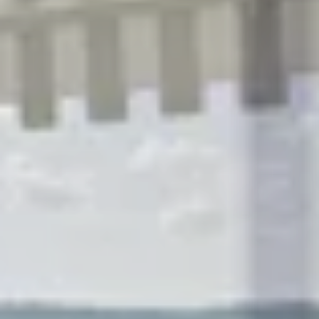
R
S
T
U
V
W
XY