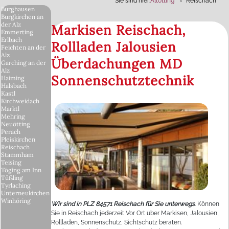
Sie sind hier:
Altötting
Reischach
Burghausen
Burgkirchen an
der Alz
Markisen Reischach,
Emmerting
Erlbach
Rollladen Jalousien
Feichten an der
Alz
Überdachungen MD
Garching an der
Alz
Sonnenschutztechnik
Haiming
Halsbach
Kastl
Kirchweidach
Marktl
Mehring
Neuötting
Perach
Pleiskirchen
Reischach
Stammham
Teising
Töging am Inn
Tüßling
Tyrlaching
Unterneukirchen
Winhöring
Wir sind in PLZ 84571 Reischach für Sie unterwegs
. Können
Sie in Reischach jederzeit Vor Ort über Markisen, Jalousien,
Rollladen, Sonnenschutz, Sichtschutz beraten.