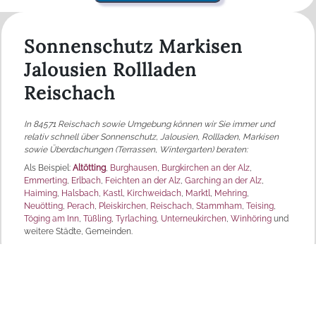
Sonnenschutz Markisen
Jalousien Rollladen
Reischach
In 84571 Reischach sowie Umgebung können wir Sie immer und
relativ schnell über Sonnenschutz, Jalousien, Rollladen, Markisen
sowie Überdachungen (Terrassen, Wintergarten) beraten:
Als Beispiel:
Altötting
,
Burghausen
,
Burgkirchen an der Alz
,
Emmerting
,
Erlbach
,
Feichten an der Alz
,
Garching an der Alz
,
Haiming
,
Halsbach
,
Kastl
,
Kirchweidach
,
Marktl
,
Mehring
,
Neuötting
,
Perach
,
Pleiskirchen
,
Reischach
,
Stammham
,
Teising
,
Töging am Inn
,
Tüßling
,
Tyrlaching
,
Unterneukirchen
,
Winhöring
und
weitere Städte, Gemeinden.
MD Sonnenschutz
Produktpalette