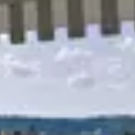
R
S
T
U
V
W
XY