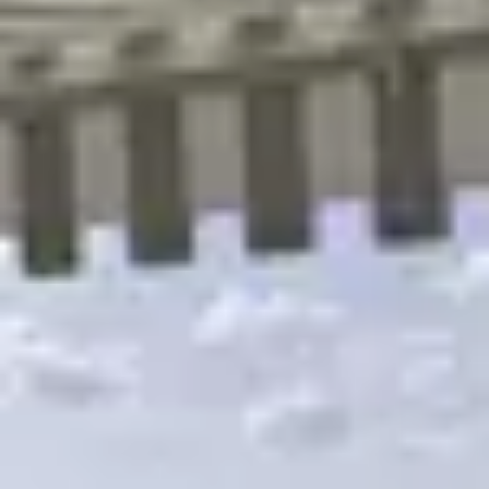
R
S
T
U
V
W
XY