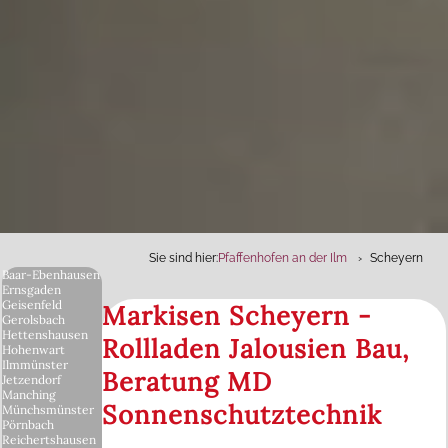
Sie sind hier:
Pfaffenhofen an der Ilm
Scheyern
Baar-Ebenhausen
Ernsgaden
Geisenfeld
Markisen Scheyern -
Gerolsbach
Hettenshausen
Rollladen Jalousien Bau,
Hohenwart
Ilmmünster
Beratung MD
Jetzendorf
Manching
Sonnenschutztechnik
Münchsmünster
Pörnbach
Reichertshausen