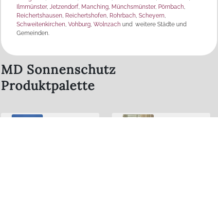
Ilmmünster
,
Jetzendorf
,
Manching
,
Münchsmünster
,
Pörnbach
,
Reichertshausen
,
Reichertshofen
,
Rohrbach
,
Scheyern
,
Schweitenkirchen
,
Vohburg
,
Wolnzach
und weitere Städte und
Gemeinden.
MD Sonnenschutz
Produktpalette
Raffstore /
Rollläden
Außenjalousien
Verdunkelungen
Markisen
Innenliegender
Segel / Schirme
Sonnenschutz