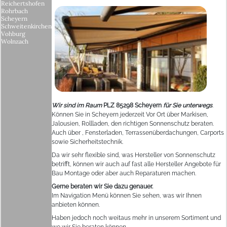
Reichertshofen
Rohrbach
Scheyern
Schweitenkirchen
Vohburg
Wolnzach
Wir sind im Raum
PLZ 85298 Scheyern
für Sie unterwegs
.
Können Sie in Scheyern jederzeit Vor Ort über Markisen,
Jalousien, Rollladen, den richtigen Sonnenschutz beraten.
Auch über , Fensterladen, Terrassenüberdachungen, Carports
sowie Sicherheitstechnik.
Da wir sehr flexible sind, was Hersteller von Sonnenschutz
betrifft, können wir auch auf fast alle Hersteller Angebote für
Bau Montage oder aber auch Reparaturen machen.
Gerne beraten wir Sie dazu genauer.
Im Navigation Menü können Sie sehen, was wir Ihnen
anbieten können.
Haben jedoch noch weitaus mehr in unserem Sortiment und