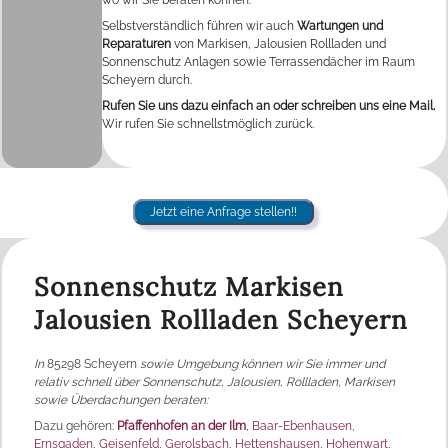
wo wir Sie beraten können.
Selbstverständlich führen wir auch
Wartungen und
Reparaturen
von Markisen, Jalousien Rollladen und
Sonnenschutz Anlagen sowie Terrassendächer im Raum
Scheyern durch.
Rufen Sie uns dazu einfach an oder schreiben uns eine Mail.
Wir rufen Sie schnellstmöglich zurück.
Jetzt eine Anfrage stellen!!
Sonnenschutz Markisen
Jalousien Rollladen Scheyern
In
85298 Scheyern
sowie Umgebung können wir Sie immer und
relativ schnell über Sonnenschutz, Jalousien, Rollladen, Markisen
sowie Überdachungen beraten:
Dazu gehören:
Pfaffenhofen an der Ilm
,
Baar-Ebenhausen
,
Ernsgaden
,
Geisenfeld
,
Gerolsbach
,
Hettenshausen
,
Hohenwart
,