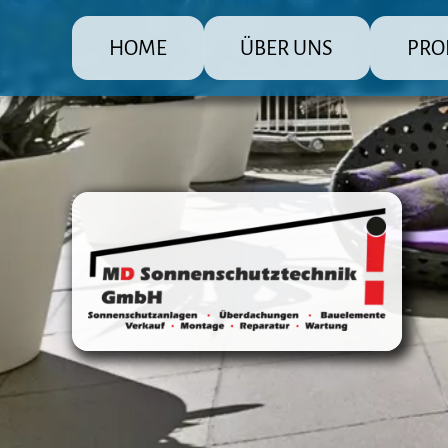
HOME
ÜBER UNS
PRO
MD Sonnenschutz Rolladenbau
Die große
Raffsto
Markis
Fenster
Überda
Terras
Steuer