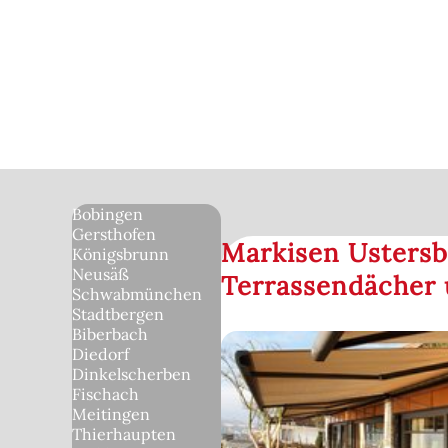
Bobingen
Gersthofen
Markisen Ustersb
Königsbrunn
Neusäß
Terrassendächer 
Schwabmünchen
Stadtbergen
Biberbach
Diedorf
Dinkelscherben
Fischach
Meitingen
Thierhaupten