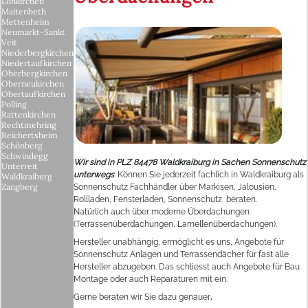
Lohkirchen
Maitenbeth
Mettenheim
Neumarkt-Sankt
Veit
Niederbergkirchen
Niedertaufkirchen
Oberbergkirchen
Oberneukirchen
Obertaufkirchen
Polling
Rattenkirchen
Rechtmehring
Reichertsheim
Schönberg
Schwindegg
Wir sind in PLZ 84478 Waldkraiburg in Sachen Sonnenschutz
Unterreit
unterwegs
. Können Sie jederzeit fachlich in Waldkraiburg als
Waldkraiburg
Zangberg
Sonnenschutz Fachhändler über Markisen, Jalousien,
Rollladen, Fensterladen, Sonnenschutz beraten.
Natürlich auch über moderne Überdachungen
(Terrassenüberdachungen, Lamellenüberdachungen).
Hersteller unabhängig, ermöglicht es uns, Angebote für
Sonnenschutz Anlagen und Terrassendächer für fast alle
Hersteller abzugeben. Das schliesst auch Angebote für Bau
Montage oder auch Reparaturen mit ein.
Gerne beraten wir Sie dazu genauer
.