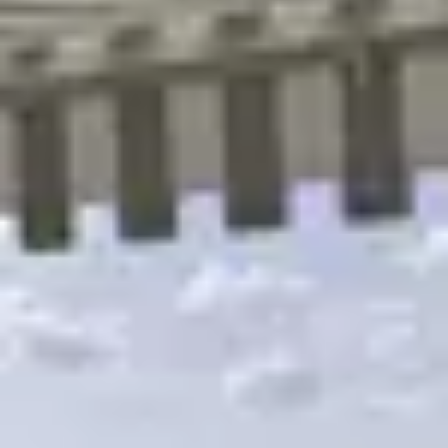
R
S
T
U
V
W
XY