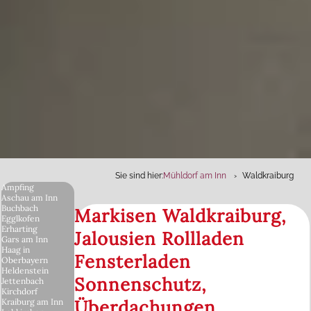
Sie sind hier:
Mühldorf am Inn
Waldkraiburg
Ampfing
Aschau am Inn
Buchbach
Markisen Waldkraiburg,
Egglkofen
Erharting
Jalousien Rollladen
Gars am Inn
Haag in
Fensterladen
Oberbayern
Heldenstein
Sonnenschutz,
Jettenbach
Kirchdorf
Überdachungen
Kraiburg am Inn