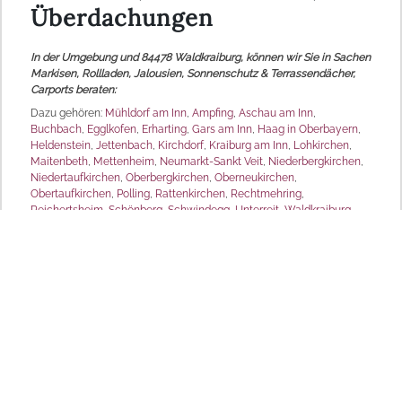
Überdachungen
In der Umgebung und 84478 Waldkraiburg, können wir Sie in Sachen
Markisen, Rollladen, Jalousien, Sonnenschutz & Terrassendächer,
Carports beraten:
Dazu gehören:
Mühldorf am Inn
,
Ampfing
,
Aschau am Inn
,
Buchbach
,
Egglkofen
,
Erharting
,
Gars am Inn
,
Haag in Oberbayern
,
Heldenstein
,
Jettenbach
,
Kirchdorf
,
Kraiburg am Inn
,
Lohkirchen
,
Maitenbeth
,
Mettenheim
,
Neumarkt-Sankt Veit
,
Niederbergkirchen
,
Niedertaufkirchen
,
Oberbergkirchen
,
Oberneukirchen
,
Obertaufkirchen
,
Polling
,
Rattenkirchen
,
Rechtmehring
,
Reichertsheim
,
Schönberg
,
Schwindegg
,
Unterreit
,
Waldkraiburg
,
Zangberg
.
Natürlich sind wir für Sie auch in anderen Ortschaften jederzeit da.
MD Sonnenschutz
Produktpalette