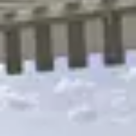
R
S
T
U
V
W
XY