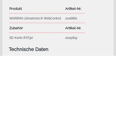
Produkt
Artikel-Nr.
WAREMA climatronic® WebControl
2006861
Zubehör
Artikel-Nr.
SD-Karte (FAT32)
2005819
Technische Daten
Betriebsspannung
24 V DC
Anschlüsse
Ethernet über RJ45 Steckverbinder
Schutzart
IP 30
Schutzklasse
III
Montage
Reiheneinbau (REG)
Abmessungen
3 TE