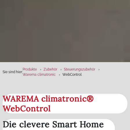
Produkte
Zubehör
Steuerungszubehör
Sie sind hier:
Warema climatronic
WebControl
WAREMA climatronic®
WebControl
Die clevere Smart Home