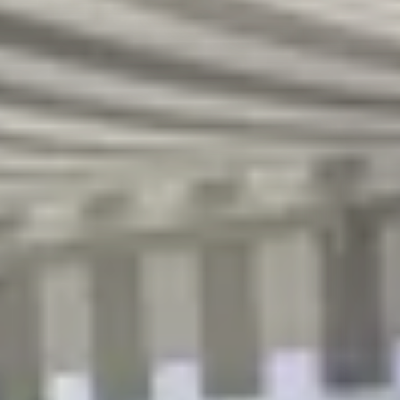
R
S
T
U
V
W
XY