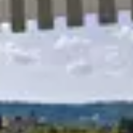
R
S
T
U
V
W
XY