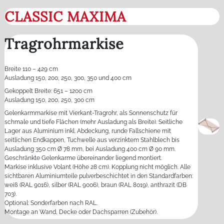
CLASSIC MAXIMA
Tragrohrmarkise
Breite 110 – 429 cm
Ausladung 150, 200, 250, 300, 350 und 400 cm
Gekoppelt Breite: 651 – 1200 cm
Ausladung 150, 200, 250, 300 cm
Gelenkarmmarkise mit Vierkant-Tragrohr, als Sonnenschutz für
schmale und tiefe Flächen (mehr Ausladung als Breite). Seitliche
Lager aus Aluminium inkl. Abdeckung, runde Fallschiene mit
seitlichen Endkappen, Tuchwelle aus verzinktem Stahlblech bis
Ausladung 350 cm Ø 78 mm, bei Ausladung 400 cm Ø 90 mm.
Geschränkte Gelenkarme übereinander liegend montiert.
Markise inklusive Volant (Höhe 28 cm). Kopplung nicht möglich. Alle
sichtbaren Aluminiumteile pulverbeschichtet in den Standardfarben:
weiß (RAL 9016), silber (RAL 9006), braun (RAL 8019), anthrazit (DB
703).
Optional: Sonderfarben nach RAL.
Montage an Wand, Decke oder Dachsparren (Zubehör).