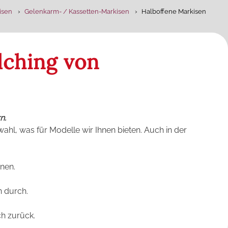
isen
Gelenkarm- / Kassetten-Markisen
Halboffene Markisen
ching von
rn.
hl, was für Modelle wir Ihnen bieten. Auch in der
nnen.
n durch.
ch zurück.