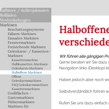
Raffstore / Außenjalousien
Rollläden
Verdunkelungen
Markisen
Halboffen
Beschattungssysteme
Fallarm-Markisen
verschied
Fassaden Markisen
Fenstermarkisen
Freistehende Markisen
Gelenkarm- / Kassetten-
Markisen
Wir führen alle gängigen P
Kassettenmarkise
Gerne beraten wir Sie dazu 
Halbkassetten-Markisen
Navigation links (Desktop) 
Gelenkarm-Markisen
Halboffene Markisen
Offene
Haben jedoch aber noch we
Gelenkarmmarkisen
FAQ Gelenkarmmarkisen
Kassettenmarkisen
Selbstverständlich führen 
Großflächen -
Gastromarkisen
Hülsenmarkisen
Rufen Sie uns dazu einfach 
Markisen für