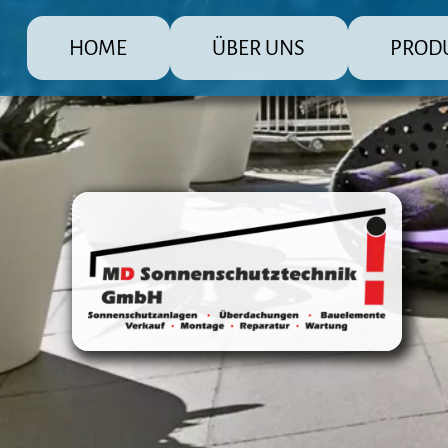
HOME
ÜBER UNS
PROD
MD Sonnenschutz Rolladenbau Gmb
Die große Pr
Raffstore 
Markisen
Fensterlä
Überdachu
Terrasse
Steuerun