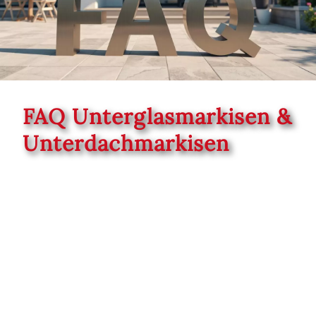
R
S
T
U
V
FAQ Unterglasmarkisen &
W
Unterdachmarkisen
XY