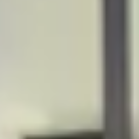
R
S
T
U
V
W
XY