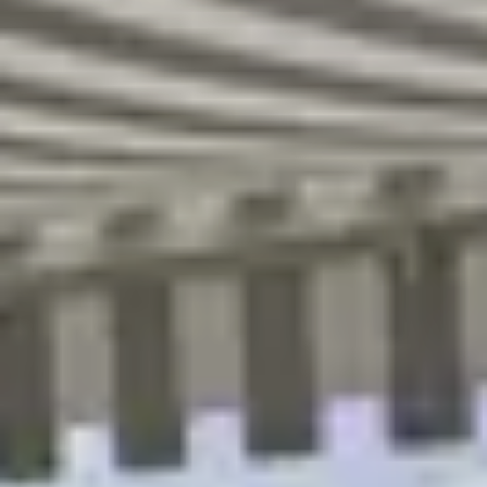
R
S
T
U
V
W
XY