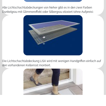
Alle Lichtschachtabdeckungen von Neher gibt es in den zwei Farben
Dunkelgrau mit Glimmereffekt oder Silbergrau eloxiert (ohne Aufpreis).
Die Lichtschachtabdeckung LiSA wird mit wenigen Handgriffen einfach auf
den vorhandenen Kellerrost montiert.