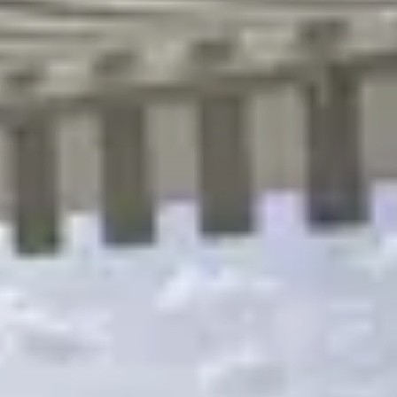
R
S
T
U
V
W
XY