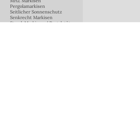
MHZ Markisen
Pergolamarkisen
Seitlicher Sonnenschutz
Senkrecht Markisen
Stand-Markisen / Portalstütze-
Markisen
Teleskopmarkisen
Offene Gele
Terrassen - und Wintergarten-
Markisen
Unterglasmarkisen
Unterdachmarkisen
Offene
ZIP-Screen / Fix-Screen
Gelenkarmm
FAQ Markisen
Segel / Schirme
ERHARDT S
Innenliegender Sonnenschutz
Fensterläden
Insektenschutz
FAQ - Frage
Fix-Lamellen
Überdachungen / Terassendächer
Gartenzimmer - Wintergarten
Fragen und kurze leicht
Rolltore
Terrassen-System-Böden
LED Technik
Welche Model
Zubehör