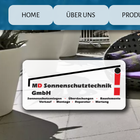
HOME
ÜBER UNS
PROD
MD Sonnenschutz Rolladenbau Gmb
Die große Pr
Raffstore 
Markisen
Fensterlä
Überdachu
Terrasse
Steuerun