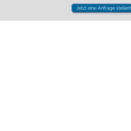
Jetzt eine Anfrage stellen!
nkarmmarkisen von Erhardt
Offene
arkise
Gelenkarmmarkise
ERHARDT BS-D
n und Antworten zu Erhardt G
 verständliche Antworten zu Erhardt Gelenkarmmarkisen
le von Erhardt Offenen Gelenkarmmar