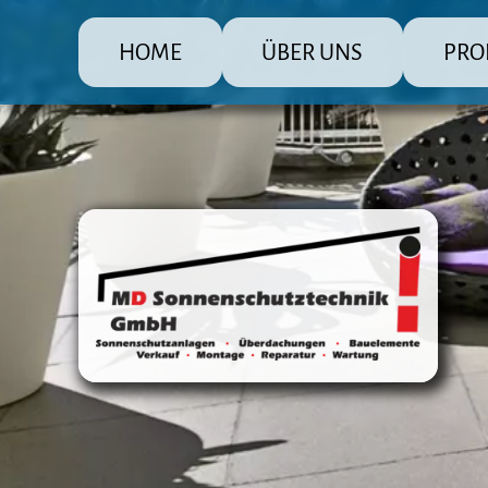
HOME
ÜBER UNS
PRO
MD Sonnenschutz Rolladenbau
Die große
Raffsto
Markis
Fenster
Überda
Terras
Steuer