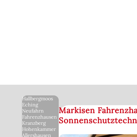
Hallbergmoos
Eching
Markisen Fahrenzha
Neufahrn
Fahrenzhausen
Sonnenschutztechn
Kranzberg
Hohenkammer
Allershausen