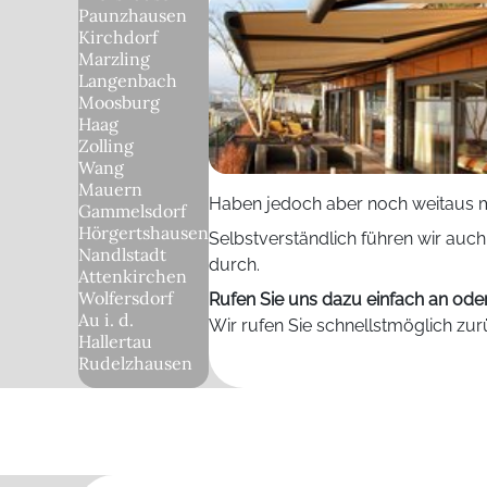
Paunzhausen
Kirchdorf
Marzling
Langenbach
Moosburg
Haag
Zolling
Wang
Mauern
Haben jedoch aber noch weitaus m
Gammelsdorf
Hörgertshausen
Selbstverständlich führen wir auc
Nandlstadt
durch.
Attenkirchen
Wolfersdorf
Rufen Sie uns dazu einfach an oder
Au i. d.
Wir rufen Sie schnellstmöglich zur
Hallertau
Rudelzhausen