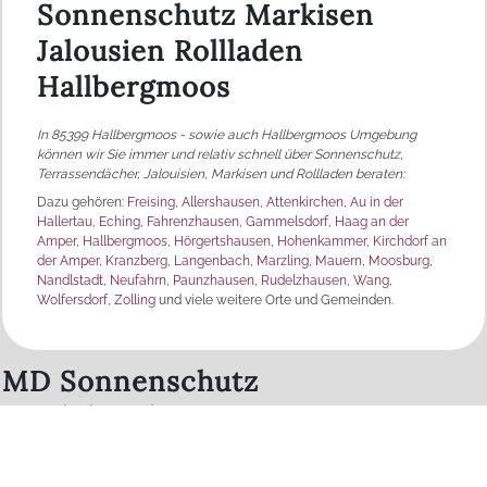
Sonnenschutz Markisen
Jalousien Rollladen
Hallbergmoos
In 85399 Hallbergmoos - sowie auch Hallbergmoos
Umgebung
können wir Sie immer und relativ schnell über Sonnenschutz,
Terrassendächer, Jalouisien, Markisen und Rollladen beraten:
Dazu gehören:
Freising
,
Allershausen
,
Attenkirchen
,
Au in der
Hallertau
,
Eching
,
Fahrenzhausen
,
Gammelsdorf
,
Haag an der
Amper
,
Hallbergmoos
,
Hörgertshausen
,
Hohenkammer
,
Kirchdorf an
der Amper
,
Kranzberg
,
Langenbach
,
Marzling
,
Mauern
,
Moosburg
,
Nandlstadt
,
Neufahrn
,
Paunzhausen
,
Rudelzhausen
,
Wang
,
Wolfersdorf
,
Zolling
und viele weitere Orte und Gemeinden.
MD Sonnenschutz
Produktpalette