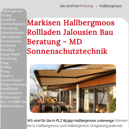
Sie sind hier:
Freising
Hallbergmoos
Hallbergmoos
Eching
Neufahrn
Markisen Hallbergmoos
Fahrenzhausen
Kranzberg
Rollladen Jalousien Bau
Hohenkammer
Allershausen
Beratung - MD
Paunzhausen
Kirchdorf
Sonnenschutztechnik
Marzling
Langenbach
Moosburg
Haag
Zolling
Wang
Mauern
Gammelsdorf
Hörgertshausen
Nandlstadt
Attenkirchen
Wolfersdorf
Au i. d. Hallertau
Rudelzhausen
Wir sind für Sie in PLZ 85399 Hallbergmoos unterwegs
. Können
Sie in Hallbergmoos und Hallbergmoos Umgebung jederzeit