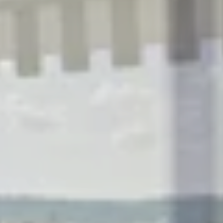
R
S
T
U
V
W
XY