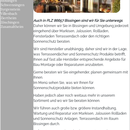
Mödingen
Schwenningen
Syrgenstein
Villenbach
Ziertheim
Auch in PLZ 86657 Bissingen sind wir für Sie unterwegs
.
Zöschingen
Daher können wir Sie in Bissingen und Umgebung jederzeit
Zusamaltheim
eingehend über Markisen, Jalousien, Rollladen,
Fensterladen Terrassendach oder den richtigen
Sonnenschutz beraten.
Wir sind Hersteller unabhängig, daher sind wir in der Lage,
was Terrassendächer und Sonnenschutz Produkte betrifft,
Ihnen auf fast alle Hersteller entsprechende Angebote für
Bau Montage oder Reparaturen anzubieten.
Gerne beraten wir Sie eingehender, planen gemeinsam mit
Ihnen.
Im Menü sehen Sie, was wir Ihnen für
Sonnenschutzprodukte bieten können.
Haben jedoch aber noch weitaus mehr in unserem
Sortiment und wo wir Sie beraten können.
Wir führen auch große bzw. größere Instandhaltung,
Wartung und Reparatur von Markisen, Jalousien Rollladen
und Sonnenschutz Anlagen, Terrassendach im Raum
Bissingen durch.