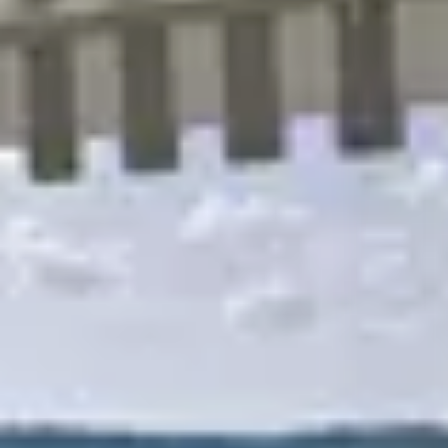
R
S
T
U
V
W
XY