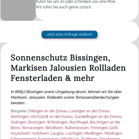
Rufen Sie uns an oder schreiben uns eine Mail.
Wir rufen Sie auch gerne zurück.
Jetzt eine Anfrage stellen!!
Sonnenschutz Bissingen,
Markisen Jalousien Rollladen
Fensterladen & mehr
In 86657 Bissingen sowie Umgebung davon, können wir Sie über
Markisen, Jalousien, Rollladen sowie Terrassenüberdachungen
beraten:
Beispiele:
Dillingen an der Donau
,
Lauingen an der Donau
,
Wertingen
,
Höchstädt an der Donau
,
Gundelfingen an der Donau
,
Aislingen
,
Bissingen
,
Wittislingen
,
Bachhagel
,
Bächingen an der
Brenz
,
Binswangen
,
Blindheim
,
Buttenwiesen
,
Finningen
,
Glött
,
Haunsheim
,
Holzheim
,
Laugna
,
Lutzingen
,
Medlingen
,
Mödingen
,
Schwenningen
,
Syrgenstein
,
Villenbach
,
Ziertheim
,
Zöschingen
,