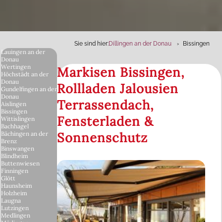
Sie sind hier:
Dillingen an der Donau
Bissingen
Lauingen an der
Donau
Wertingen
Markisen Bissingen,
Höchstädt an der
Donau
Rollladen Jalousien
Gundelfingen an der
Donau
Terrassendach,
Aislingen
Bissingen
Fensterladen &
Wittislingen
Bachhagel
Sonnenschutz
Bächingen an der
Brenz
Binswangen
Blindheim
Buttenwiesen
Finningen
Glött
Haunsheim
Holzheim
Laugna
Lutzingen
Medlingen