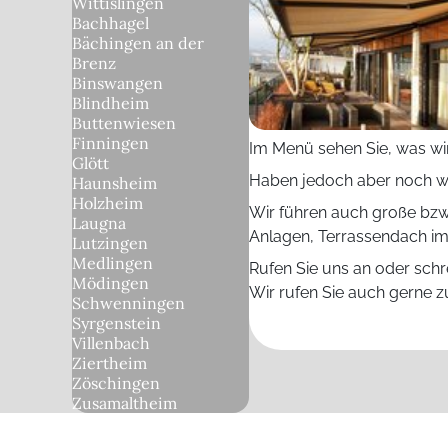
Wittislingen
Bachhagel
Bächingen an der
Brenz
Binswangen
Blindheim
Buttenwiesen
Finningen
Im Menü sehen Sie, was wi
Glött
Haben jedoch aber noch we
Haunsheim
Holzheim
Wir führen auch große bzw
Laugna
Anlagen, Terrassendach i
Lutzingen
Medlingen
Rufen Sie uns an oder schr
Mödingen
Wir rufen Sie auch gerne z
Schwenningen
Syrgenstein
Villenbach
Ziertheim
Zöschingen
Zusamaltheim