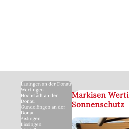
Lauingen an der Donau
Wertingen
Markisen Werti
Höchstädt an der
Donau
Sonnenschutz
Gundelfingen an der
Donau
Aislingen
Bissingen