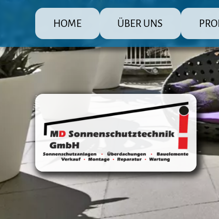
HOME
ÜBER UNS
PRO
MD Sonnenschutz Rolladenbau
Die große
Raffsto
Markis
Fenster
Überda
Terras
Steuer