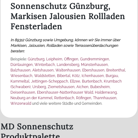
Sonnenschutz Günzburg,
Markisen Jalousien Rollladen
Fensterladen
In 89312 Günzburg sowie Umgebung, können wir Sie immer über
Markisen, Jalousien, Rollladen sowie Terrassenüberdachungen
beraten:
Beispiele:
Günzburg
,
Leipheim
,
Offingen
,
Gundremmingen
,
Dürrlauingen
,
Winterbach
,
Landensberg
,
Münsterhausen
,
Balzhausen
,
Aletshausen
,
Waltenhausen
,
Ebershausen
,
Breitenthal
,
Wiesenbach
,
Waldstetten
,
Bibertal
,
Kötz
,
Ichenhausen
,
Burgau
,
Kammeltal
,
Jettingen-Scheppach
,
Ellzee
,
Burtenbach
,
Krumbach
(Schwaben)
,
Ursberg
,
Ziemetshausen
,
Aichen
,
Bubesheim
,
Deisenhausen
,
Ebershauser-Nattenhauser Wald
,
Haldenwang
,
Neuburg an der Kammel
,
Rettenbach
,
Röfingen
,
Thannhausen
,
Winzerwald
und viele weitere Städte und Gemeinden.
MD Sonnenschutz
Produktpalette