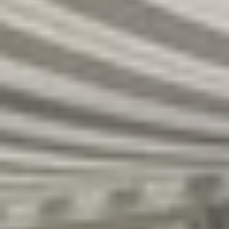
R
S
T
U
V
W
XY