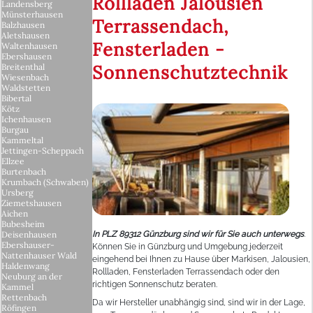
Rollladen Jalousien
Landensberg
Münsterhausen
Terrassendach,
Balzhausen
Aletshausen
Fensterladen -
Waltenhausen
Ebershausen
Sonnenschutztechnik
Breitenthal
Wiesenbach
Waldstetten
Bibertal
Kötz
Ichenhausen
Burgau
Kammeltal
Jettingen-Scheppach
Ellzee
Burtenbach
Krumbach (Schwaben)
Ursberg
Ziemetshausen
Aichen
Bubesheim
Deisenhausen
In PLZ 89312 Günzburg sind wir für Sie auch unterwegs
.
Ebershauser-
Können Sie in Günzburg und Umgebung jederzeit
Nattenhauser Wald
eingehend bei Ihnen zu Hause über Markisen, Jalousien,
Haldenwang
Rollladen, Fensterladen Terrassendach oder den
Neuburg an der
richtigen Sonnenschutz beraten.
Kammel
Rettenbach
Da wir Hersteller unabhängig sind, sind wir in der Lage,
Röfingen