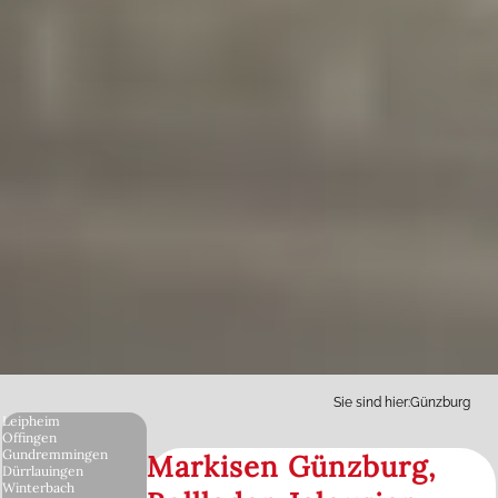
Sie sind hier:
Günzburg
Leipheim
Offingen
Gundremmingen
Markisen Günzburg,
Dürrlauingen
Winterbach