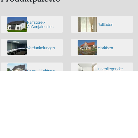
Raffstore /
Rollläden
Außenjalousien
Verdunkelungen
Markisen
Innenliegender
Segel / Schirme
Sonnenschutz
Fensterläden
Insektenschutz
Überdachungen
Fix-Lamellen
/
Terassendächer