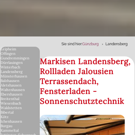
Sie sind hier:
Günzburg
Landensberg
Leipheim
Offingen
Gundremmingen
Markisen Landensberg,
Dürrlauingen
Winterbach
Rollladen Jalousien
Landensberg
Münsterhausen
Terrassendach,
Balzhausen
Aletshausen
Fensterladen -
Waltenhausen
Ebershausen
Sonnenschutztechnik
Breitenthal
Wiesenbach
Waldstetten
Bibertal
Kötz
Ichenhausen
Burgau
Kammeltal
Jettingen-Scheppach