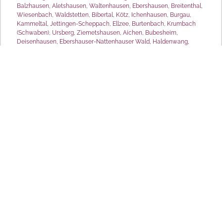
Balzhausen
,
Aletshausen
,
Waltenhausen
,
Ebershausen
,
Breitenthal
,
Wiesenbach
,
Waldstetten
,
Bibertal
,
Kötz
,
Ichenhausen
,
Burgau
,
Kammeltal
,
Jettingen-Scheppach
,
Ellzee
,
Burtenbach
,
Krumbach
(Schwaben)
,
Ursberg
,
Ziemetshausen
,
Aichen
,
Bubesheim
,
Deisenhausen
,
Ebershauser-Nattenhauser Wald
,
Haldenwang
,
Neuburg an der Kammel
,
Rettenbach
,
Röfingen
,
Thannhausen
,
Winzerwald
und viele weitere Städte und Gemeinden.
MD Sonnenschutz
Produktpalette
Raffstore /
Rollläden
Außenjalousien
Verdunkelungen
Markisen