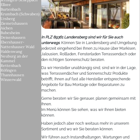
Ellzee
Burtenbach
Krumbach (Schwaben)
Ursberg
Ziemetshausen
Aichen
Bubesheim
Deisenhausen
In PLZ 89361 Landensberg sind wir für Sie auch
Ebershauser-
unterwegs
. Können Sie in Landensberg und Umgebung
Nattenhauser Wald
jederzeit eingehend bei Ihnen zu Hause über Markisen,
Haldenwang
Jalousien, Rollladen, Fensterladen Terrassendach oder
Neuburg an der
den richtigen Sonnenschutz beraten.
Kammel
Rettenbach
Da wir Hersteller unabhängig sind, sind wir in der Lage,
Röfingen
was Terrassendächer und Sonnenschutz Produkte
Thannhausen
betrifft, Ihnen auf fast alle Hersteller entsprechende
Winzerwald
Angebote für Bau Montage oder Reparaturen zu
machen.
Gerne beraten wir Sie genauer, planen gemeinsam mit
Ihnen.
Im Menü können Sie sehen, was wir Ihnen bieten
können.
Haben jedoch aber noch weitaus mehr in unserem
Sortiment und wo wir Sie beraten können.
Wir führen auch Instandhaltungen, Wartungen und