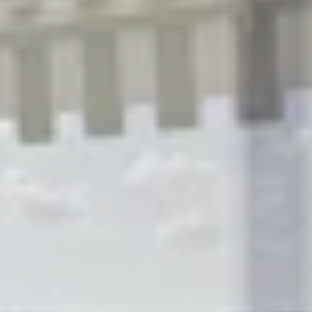
R
S
T
U
V
W
XY