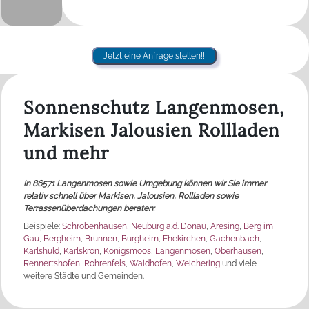
Jetzt eine Anfrage stellen!!
Sonnenschutz Langenmosen,
Markisen Jalousien Rollladen
und mehr
In 86571 Langenmosen sowie Umgebung können wir Sie immer
relativ schnell über Markisen, Jalousien, Rollladen sowie
Terrassenüberdachungen beraten:
Beispiele:
Schrobenhausen
,
Neuburg a.d. Donau
,
Aresing
,
Berg im
Gau
,
Bergheim
,
Brunnen
,
Burgheim
,
Ehekirchen
,
Gachenbach
,
Karlshuld
,
Karlskron
,
Königsmoos
,
Langenmosen
,
Oberhausen
,
Rennertshofen
,
Rohrenfels
,
Waidhofen
,
Weichering
und viele
weitere Städte und Gemeinden.