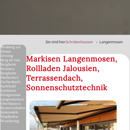
Sie sind hier:
Schrobenhausen
Langenmosen
Neuburg a.d.
Donau
Aresing
Markisen Langenmosen,
Berg im Gau
Bergheim
Rollladen Jalousien,
Brunnen
Burgheim
Terrassendach,
Ehekirchen
Gachenbach
Sonnenschutztechnik
Karlshuld
Karlskron
Königsmoos
Langenmosen
Oberhausen
Rennertshofen
Rohrenfels
Waidhofen
Weichering