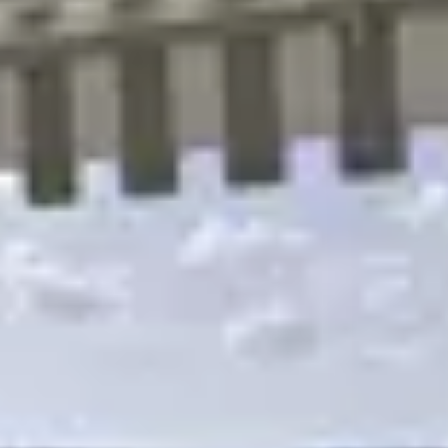
R
S
T
U
V
W
XY