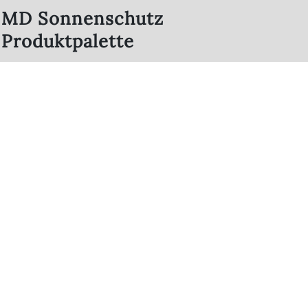
MD Sonnenschutz
Produktpalette
Raffstore /
Rollläden
Außenjalousien
Verdunkelungen
Markisen
Innenliegender
Segel / Schirme
Sonnenschutz
Fensterläden
Insektenschutz
Überdachungen
Fix-Lamellen
/