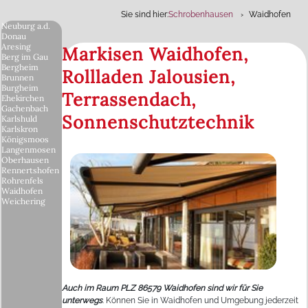
Sie sind hier:
Schrobenhausen
Waidhofen
Neuburg a.d.
Donau
Aresing
Markisen Waidhofen,
Berg im Gau
Bergheim
Rollladen Jalousien,
Brunnen
Burgheim
Terrassendach,
Ehekirchen
Gachenbach
Sonnenschutztechnik
Karlshuld
Karlskron
Königsmoos
Langenmosen
Oberhausen
Rennertshofen
Rohrenfels
Waidhofen
Weichering
Auch im Raum PLZ 86579 Waidhofen sind wir für Sie
unterwegs
. Können Sie in Waidhofen und Umgebung jederzeit