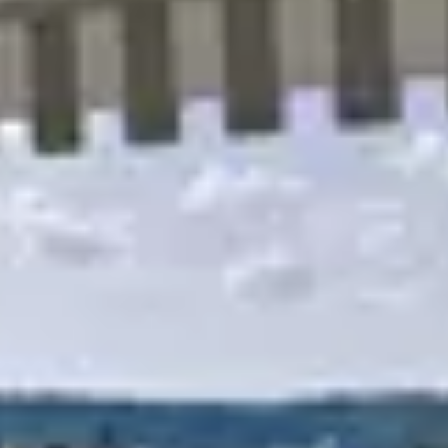
R
S
T
U
V
W
XY