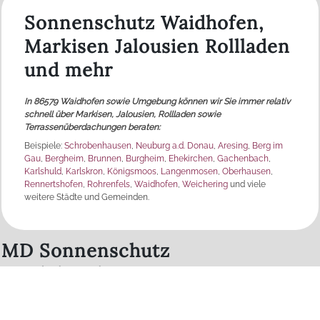
Sonnenschutz Waidhofen,
Markisen Jalousien Rollladen
und mehr
In 86579 Waidhofen sowie Umgebung können wir Sie immer relativ
schnell über Markisen, Jalousien, Rollladen sowie
Terrassenüberdachungen beraten:
Beispiele:
Schrobenhausen
,
Neuburg a.d. Donau
,
Aresing
,
Berg im
Gau
,
Bergheim
,
Brunnen
,
Burgheim
,
Ehekirchen
,
Gachenbach
,
Karlshuld
,
Karlskron
,
Königsmoos
,
Langenmosen
,
Oberhausen
,
Rennertshofen
,
Rohrenfels
,
Waidhofen
,
Weichering
und viele
weitere Städte und Gemeinden.
MD Sonnenschutz
Produktpalette