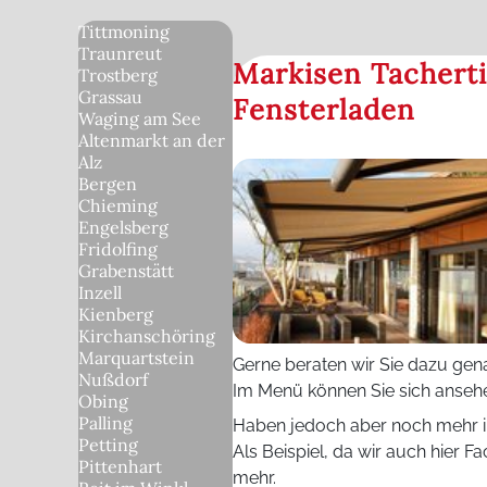
Tittmoning
Traunreut
Markisen Tacherti
Trostberg
Grassau
Fensterladen
Waging am See
Altenmarkt an der
Alz
Bergen
Chieming
Engelsberg
Fridolfing
Grabenstätt
Inzell
Kienberg
Kirchanschöring
Marquartstein
Gerne beraten wir Sie dazu gen
Nußdorf
Im Menü können Sie sich ansehe
Obing
Palling
Haben jedoch aber noch mehr i
Petting
Als Beispiel, da wir auch hier
Pittenhart
mehr.