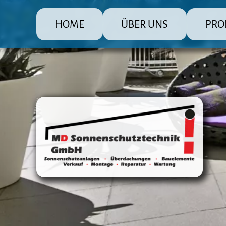
HOME
ÜBER UNS
PRO
MD Sonnenschutz Rolladenbau
Die große
Raffsto
Markis
Fenster
Überda
Terras
Steuer