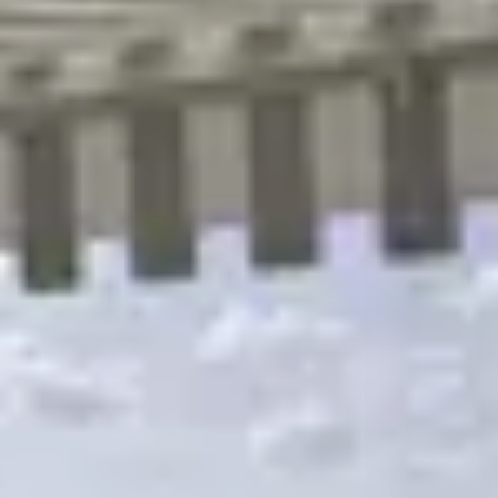
R
S
T
U
V
W
XY