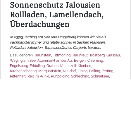
Sonnenschutz Jalousien
Rollladen, Lamellendach,
Überdachungen
In 83373 Taching am See und Umgebung können wir Sie als
Fachhändler immer und relativ schnell in Sachen Markisen,
Rollladen, Jalousien, Terrassendächer, Carports beraten:
Dazu gehören:
Traunstein
,
Tittmoning
,
Traunreut
,
Trostberg
,
Grassau
,
Waging am See
,
Altenmarkt an der Alz
,
Bergen
,
Chieming
,
Engelsberg
,
Fridolfing
,
Grabenstätt
,
Inzell
,
Kienberg
,
Kirchanschöring
,
Marquartstein
,
Nußdorf
,
Obing
,
Palling
,
Petting
,
Pittenhart
,
Reit im Winkl
,
Ruhpolding
,
Schleching
,
Schnaitsee
,
Seeon-Seebruck
,
Siegsdorf
,
Staudach-Egerndach
,
Surberg
,
Tacherting
,
Taching am See
,
Übersee
,
Unterwössen
,
Vachendorf
,
Wonneberg
,
Chiemsee
,
Waginger See
.
Natürlich sind wir für Sie auch andern Orts jederzeit da.
MD Sonnenschutz
Produktpalette