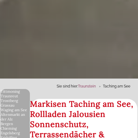
Sie sind hier:
Traunstein
Taching am See
Tittmoning
Traunreut
Trostberg
Markisen Taching am See,
Grassau
Waging am See
Rollladen Jalousien
Altenmarkt an
der Alz
Sonnenschutz,
Bergen
Chieming
Terrassendächer &
Engelsberg
Fridolfing