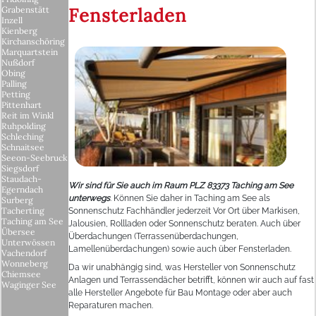
Fensterladen
Grabenstätt
Inzell
Kienberg
Kirchanschöring
Marquartstein
Nußdorf
Obing
Palling
Petting
Pittenhart
Reit im Winkl
Ruhpolding
Schleching
Schnaitsee
Seeon-Seebruck
Siegsdorf
Staudach-
Wir sind für Sie auch im Raum PLZ 83373 Taching am See
Egerndach
unterwegs
. Können Sie daher in Taching am See als
Surberg
Tacherting
Sonnenschutz Fachhändler jederzeit Vor Ort über Markisen,
Taching am See
Jalousien, Rollladen oder Sonnenschutz beraten. Auch über
Übersee
Überdachungen (Terrassenüberdachungen,
Unterwössen
Lamellenüberdachungen) sowie auch über Fensterladen.
Vachendorf
Wonneberg
Da wir unabhängig sind, was Hersteller von Sonnenschutz
Chiemsee
Anlagen und Terrassendächer betrifft, können wir auch auf fast
Waginger See
alle Hersteller Angebote für Bau Montage oder aber auch
Reparaturen machen.