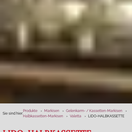
Produkte
Markisen
Gelenkarm- / Kassetten-Markisen
Sie sind hier:
Halbkassetten-Markisen
Valetta
LIDO-HALBKASSETTE