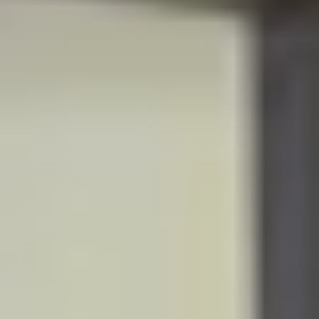
R
S
T
U
V
W
XY