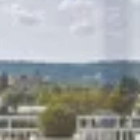
R
S
T
U
V
W
XY