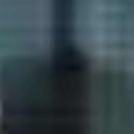
R
S
T
U
V
W
XY