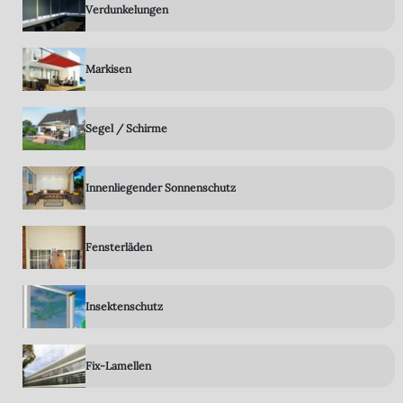
Verdunkelungen
Markisen
Segel / Schirme
Innenliegender Sonnenschutz
Fensterläden
Insektenschutz
Fix-Lamellen