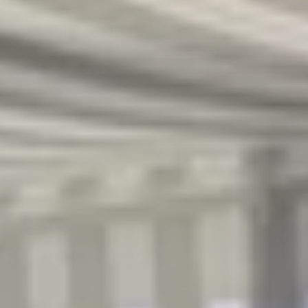
R
S
T
U
V
W
XY