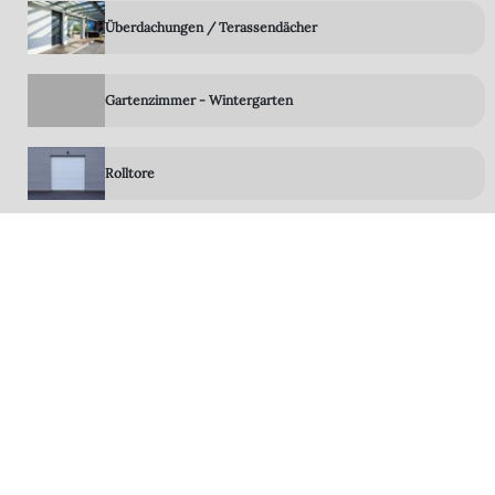
Überdachungen / Terassendächer
Gartenzimmer - Wintergarten
Rolltore
Terrassen-System-Böden
LED Technik
Zubehör
Steuerungen Sensoren