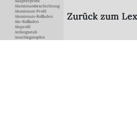
Adapterprofil
Aluminiumbeschichtung
Aluminium-Profil
Zurück zum Lex
Aluminium-Rollladen
Alu-Rollladen
Aluprofil
Anfangsstab
Anschlagstopfen
Anschlussblech
Antriebskopf
Antriebsschienenabstand
Arretierstück
Arretierung
Außenbeschattung
Aufsetz-Rollladen
Aufzugsband
Aufhangfedern
Raffstore /
Aufhängefeder
Außenjalousien
Aufschraubgurtwickler
Anschraubständer
Außenliegender
Sonnenschutz
Segel / Schirme
Aufsetz-Raffstore
Außenjalousie
Außenraffstore
Akkugestütztes Notraff-
System