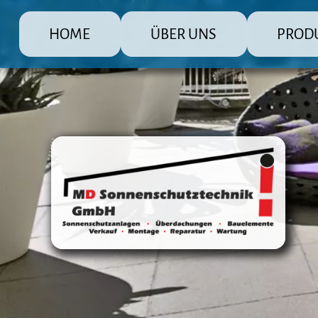
HOME
ÜBER UNS
PROD
MD Sonnenschutz Rolladenbau Gmb
Die große Pr
Raffstore 
Markisen
Fensterlä
Überdachu
Terrasse
Steuerun