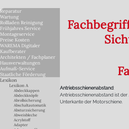
Reparatur
Wartung
Fachbegrif
Rollladen Reinigung
Frühjahres Service
Montageservice
Sic
Preise Kosten
WAREMA Digitaler
Kaufberater
Architekten / Fachplaner
Hausverwaltungen
F
Aufmaß-Service
Staatliche Förderung
Lexikon
Lexikon A
Antriebsschienenabstand
:
Abdeckkappen
Antriebsschienenabstand ist de
Abdeckknöpfe
Abrollsicherung
Unterkante der Motorschiene.
Abschaltautomatik
Absturzsicherung
Abweisbleche
Acrylstoff
Adapter