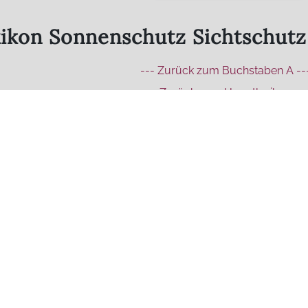
ikon Sonnenschutz Sichtschut
--- Zurück zum Buchstaben A --
--- Zurück zum Hauptlexikon --
Unsere Produkte - Lei
Rollläden
Ve
Innenliegender
Fe
Sonnenschutz