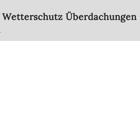
z Wetterschutz Überdachungen
-
-
stungen
rdunkelungen
Markisen
nsterläden
Insektenschutz