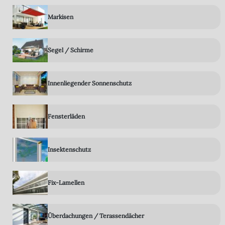
Markisen
Segel / Schirme
Innenliegender Sonnenschutz
Fensterläden
Insektenschutz
Fix-Lamellen
Überdachungen / Terassendächer