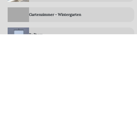
Gartenzimmer - Wintergarten
Rolltore
Terrassen-System-Böden
LED Technik
Zubehör
Steuerungen Sensoren
Bauelemente