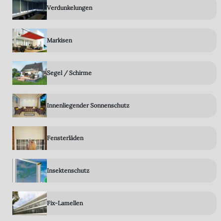
Verdunkelungen
Markisen
Segel / Schirme
Innenliegender Sonnenschutz
Fensterläden
Insektenschutz
Fix-Lamellen