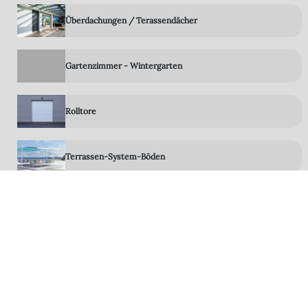
Überdachungen / Terassendächer
Gartenzimmer - Wintergarten
Rolltore
Terrassen-System-Böden
LED Technik
Zubehör
Steuerungen Sensoren