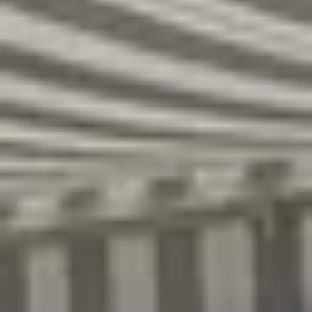
R
S
T
U
V
W
XY