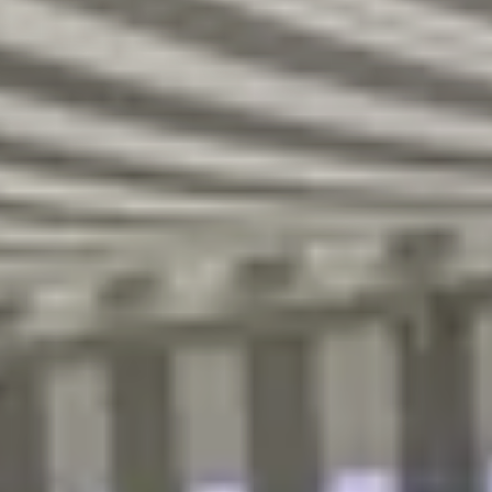
R
S
T
U
V
W
XY