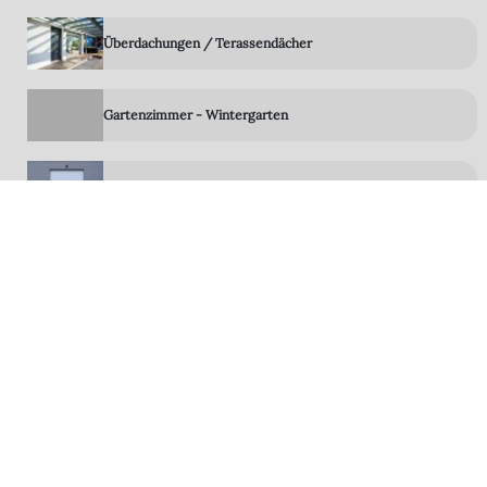
Überdachungen / Terassendächer
Gartenzimmer - Wintergarten
Rolltore
Terrassen-System-Böden
LED Technik
Zubehör
Steuerungen Sensoren