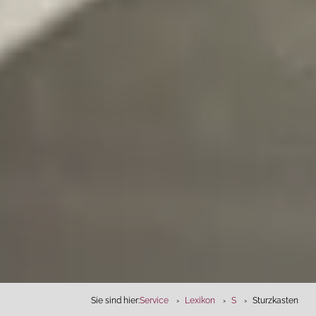
Sie sind hier:
Service
Lexikon
S
Sturzkasten