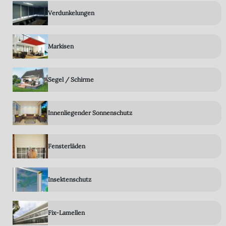
Verdunkelungen
Markisen
Segel / Schirme
Innenliegender Sonnenschutz
Fensterläden
Insektenschutz
Fix-Lamellen