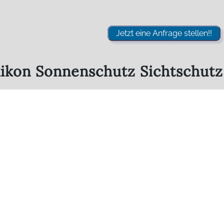
Jetzt eine Anfrage stellen!!
ikon Sonnenschutz Sichtschut
--- Zurück zum Buchstaben S --
--- Zurück zum Hauptlexikon --
Unsere Produkte - Lei
Rollläden
Ve