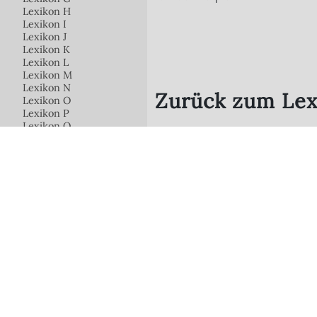
Lexikon H
Lexikon I
Lexikon J
Lexikon K
Lexikon L
Lexikon M
Lexikon N
Zurück zum Lex
Lexikon O
Lexikon P
Lexikon Q
Lexikon R
Lexikon S
Seitenmarkise
Sektionaltor
Seitenzug-Rollo
Selbsthalterung
Solar-Rollladen
Sonnensegel
Sonnenschutz
Senkrechtmarkise
Raffstore /
Schneelast
Screen
Außenjalousien
Schaltaktor
Schaltnetzteil
Sensorik