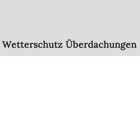
z Wetterschutz Überdachungen
-
-
stungen
rdunkelungen
Markisen