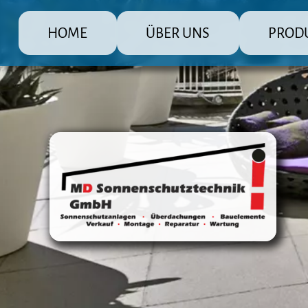
HOME
ÜBER UNS
PROD
MD Sonnenschutz Rolladenbau Gmb
Die große Pr
Raffstore 
Markisen
Fensterlä
Überdachu
Terrasse
Steuerun