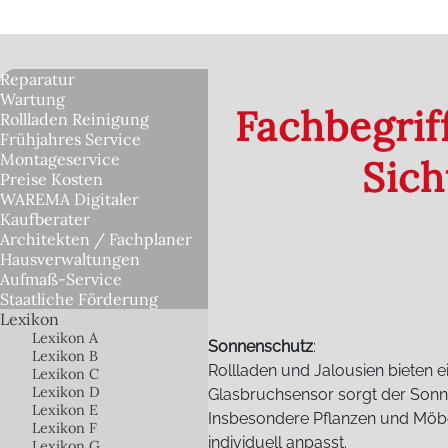
Reparatur
Wartung
Fachbegrif
Rollladen Reinigung
Frühjahres Service
Montageservice
Sic
Preise Kosten
WAREMA Digitaler
Kaufberater
Architekten / Fachplaner
Hausverwaltungen
Aufmaß-Service
Staatliche Förderung
Lexikon
Lexikon A
Sonnenschutz
:
Lexikon B
Rollladen und Jalousien bieten 
Lexikon C
Lexikon D
Glasbruchsensor sorgt der Sonne
Lexikon E
Insbesondere Pflanzen und Möbel
Lexikon F
individuell anpasst.
Lexikon G