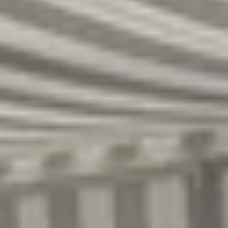
R
S
T
U
V
W
XY