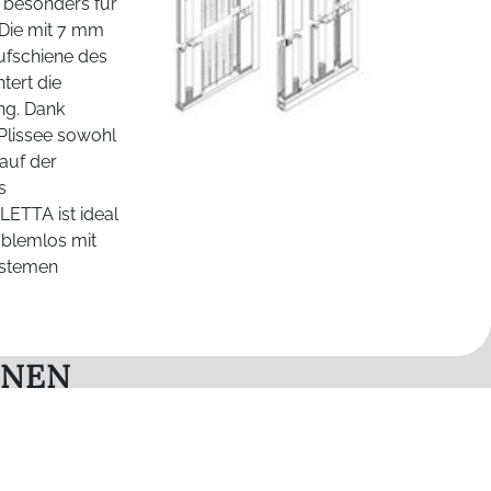
 besonders für
 Die mit 7 mm
ufschiene des
tert die
ng. Dank
 Plissee sowohl
auf der
s
LETTA ist ideal
blemlos mit
ystemen
ONEN