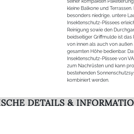
seiner kompakten Paketierung
kleine Balkone und Terrassen.
besonders niedrige, untere La
Insektenschutz-Plissees erleich
Reinigung sowie den Durchga
beidseitiger Griffmulde ist das
von innen als auch von außen 
gesamten Höhe bedienbar. Da
Insektenschutz-Plissee von VA
zum Nachrüsten und kann pro
bestehenden Sonnenschutzs
kombiniert werden.
SCHE DETAILS & INFORMATI
LLFARBEN
ben, Sonderfarben in RAL