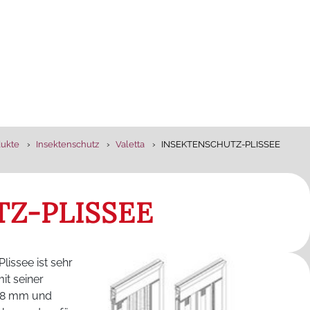
dukte
Insektenschutz
Valetta
INSEKTENSCHUTZ-PLISSEE
Z-PLISSEE
issee ist sehr
it seiner
 18 mm und