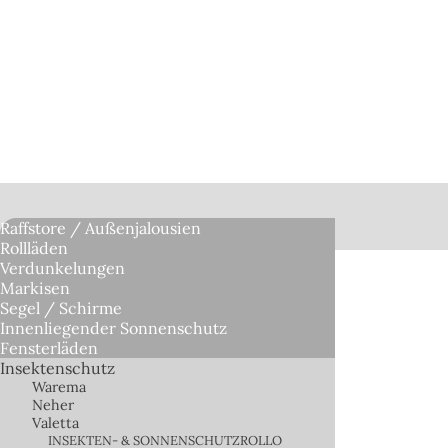
Raffstore / Außenjalousien
Rollläden
Verdunkelungen
Markisen
Segel / Schirme
Innenliegender Sonnenschutz
Fensterläden
Insektenschutz
Warema
Neher
Valetta
INSEKTEN- & SONNENSCHUTZROLLO