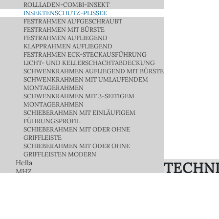
ROLLLADEN-COMBI-INSEKT
INSEKTENSCHUTZ-PLISSEE
FESTRAHMEN AUFGESCHRAUBT
FESTRAHMEN MIT BÜRSTE
FESTRAHMEN AUFLIEGEND
KLAPPRAHMEN AUFLIEGEND
FESTRAHMEN ECK-STECKAUSFÜHRUNG
LICHT- UND KELLERSCHACHTABDECKUNG
SCHWENKRAHMEN AUFLIEGEND MIT BÜRSTE
SCHWENKRAHMEN MIT UMLAUFENDEM
MONTAGERAHMEN
SCHWENKRAHMEN MIT 3-SEITIGEM
MONTAGERAHMEN
SCHIEBERAHMEN MIT EINLÄUFIGEM
FÜHRUNGSPROFIL
SCHIEBERAHMEN MIT ODER OHNE
GRIFFLEISTE
SCHIEBERAHMEN MIT ODER OHNE
GRIFFLEISTEN MODERN
Hella
TECHNI
MHZ
Lichtschächte
GESTE
FAQ Insektenschutzgitter
Fix-Lamellen
Überdachungen / Terassendächer
15 Standardfar
Gartenzimmer - Wintergarten