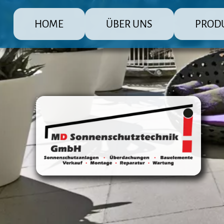
HOME
ÜBER UNS
PROD
MD Sonnenschutz Rolladenbau Gmb
Die große Pr
Raffstore 
Markisen
Fensterlä
Überdachu
Terrasse
Steuerun