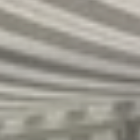
R
S
T
U
V
W
XY