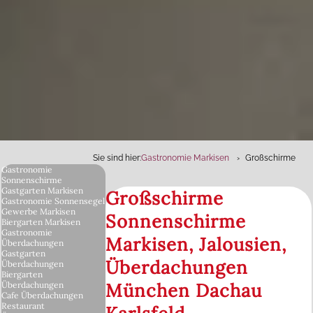
Sie sind hier:
Gastronomie Markisen
Großschirme
Gastronomie
Sonnenschirme
Gastgarten Markisen
Großschirme
Gastronomie Sonnensegel
Gewerbe Markisen
Sonnenschirme
Biergarten Markisen
Gastronomie
Markisen, Jalousien,
Überdachungen
Gastgarten
Überdachungen
Überdachungen
Biergarten
München Dachau
Überdachungen
Cafe Überdachungen
Restaurant