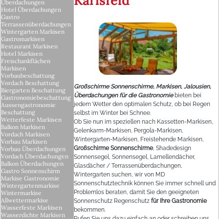
Karlsfeld
Überdachungen
Hotel Überdachungen
Gastro
Terrassenüberdachungen
Wintergarten Markisen
Gastromarkisen
Restaurant Markisen
Hotel Markisen
Freischankflächen
Markisen
Vorbaubeschattung
Vordach Beschattung
Großschirme Sonnenschirme, Markisen, Jalousien,
Biergarten Beschattung
Überdachungen für die Gastronomie
bieten bei
Gastronomiebeschattung
jedem Wetter den optimalen Schutz, ob bei Regen
Aussengastronomie
Beschattung
selbst im Winter bei Schnee.
Wetterfeste Markisen
Ob Sie nun im speziellen nach Kassetten-Markisen,
Balkon Markisen
Gelenkarm-Markisen, Pergola-Markisen,
Vordach Markisen
Wintergarten-Markisen, Freistehende Markisen,
Vorbau Markisen
Großschirme Sonnenschirme
, Shadedesign
Vorbau Überdachungen
Vordach Überdachungen
Sonnensegel, Sonnensegel, Lamellendächer,
Balkon Überdachungen
Glasdächer / Terrassenüberdachungen,
Gastro Sonnenschirm
Wintergarten suchen, wir von MD
Markise Gastronomie
Sonnenschutztechnik können Sie immer schnell und
Wintergartenmarkise
Problemlos beraten, damit Sie den geeigneten
Wintermarkise
Allwettermarkise
Sonnenschutz Regenschutz
für Ihre Gastronomie
Wasserfeste Markisen
bekommen.
Wasserdichte Markisen
Rufen Sie uns dazu einfach an oder schreiben uns