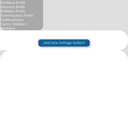
Markisen Profis
Jalousien Profis
Rollladen Profis
Sonnenschutz Profis
Großmarkisen
Gastro Markisen
Markisen
Jetzt eine Anfrage stellen!!
Sonnenschutz
Sonnenschirme,
Sonnensegel Gastronomie
Großschirme Lösungen
Wir führen alle gängigen Kassetten-Markisen, Gelenkarm-Markisen,
Pergola-Markisen, Wintergarten-Markisen, Freistehende Markisen,
Großschirme Sonnenschirme, Shadedesign Sonnensegel,
Sonnensegel, Lamellendächer, Glasdächer /
Terrassenüberdachungen, Wintergarten Lösungen von