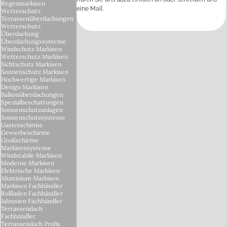
Regenmarkisen
eine Mail.
Wetterschutz
Terrassenüberdachungen
Wetterschutz
Überdachung
Überdachungssysteme
Windschutz Markisen
Wetterschutz Markisen
Sichtschutz Markisen
Sonnenschutz Markisen
Hochwertige Markisen
Design Markisen
Balkonüberdachungen
Spezialbeschattungen
Sonnenschutzanlagen
Sonnenschutzsysteme
Gastroschirme
Gewerbeschirme
Großschirme
Markisensysteme
Windstabile Markisen
Moderne Markisen
Elektrische Markisen
Aluminium Markisen
Markisen Fachhändler
Rollladen Fachhändler
Jalousien Fachhändler
Terrassendach
Fachhändler
Terrassendach Profis