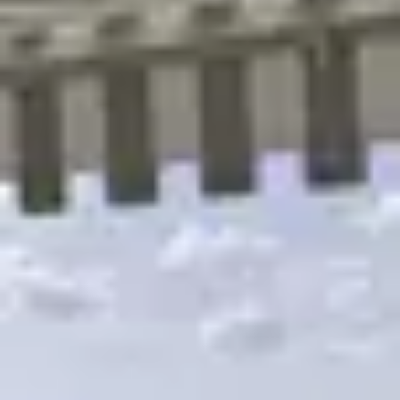
R
S
T
U
V
W
XY