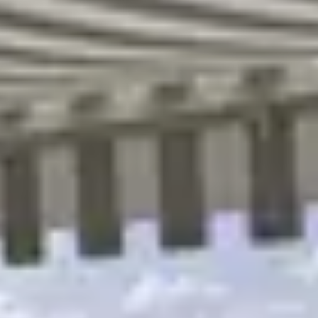
R
S
T
U
V
W
XY