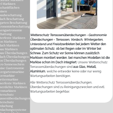
el Markisen
schankflächen
kisen
baubeschattung
dach Beschattung
garten Beschattung
tronomiebeschattung
sengastronomie
chattung
Wetterschutz Terrassenüberdachungen - Gastronomie
terfeste Markisen
Überdachungen - Terrassen, Vordach, Wintergarten,
on Markisen
Unterstand und Freisitzen
bieten bei jedem Wetter den
dach Markisen
optimalen Schutz
,
ob bei Regen oder im Winter bei
bau Markisen
bau Überdachungen
Schnee
.
Zum Schutz vor Sonne können zusätzlich
dach Überdachungen
Markisen montiert werden
,
bei manchen Modellen ist die
kon Überdachungen
Markise schon im Dach integriert
. Unsere Wetterschutz
tro Sonnenschirm
Terrassenüberdachungen sind
aus Glas, Metall,
kise Gastronomie
Aluminium
, welche entweder keine oder nur wenig
tergartenmarkise
termarkise
Wartungsarbeiten benötigen.
ettermarkise
Alle Wetterschutz Terrassenüberdachungen,
serfeste Markisen
serdichte Markisen
Überdachungen sind zu Reinigungszwecken und evtl.
enmarkisen
Wartungsarbeiten begehbar.
terschutz
rassenüberdachungen
terschutz
rdachung
rdachungssysteme