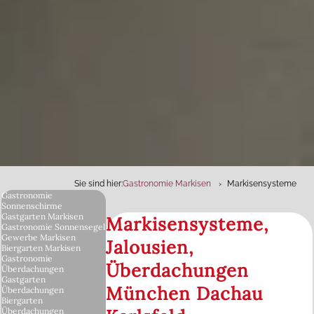
Sie sind hier:
Gastronomie Markisen
Markisensysteme
Gastronomie
Sonnenschirme
Gastgarten Markisen
Markisensysteme,
Gastronomie Sonnensegel
Gewerbe Markisen
Jalousien,
Biergarten Markisen
Gastronomie
Überdachungen
Überdachungen
Gastgarten
München Dachau
Überdachungen
Biergarten
Überdachungen