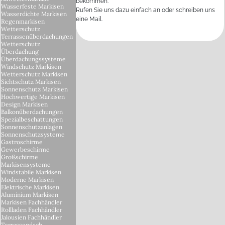
bekommen.
Wasserfeste Markisen
Rufen Sie uns dazu einfach an oder schreiben uns
Wasserdichte Markisen
eine Mail.
Regenmarkisen
Wetterschutz
Terrassenüberdachungen
Wetterschutz
Überdachung
Überdachungssysteme
Windschutz Markisen
Wetterschutz Markisen
Sichtschutz Markisen
Sonnenschutz Markisen
Hochwertige Markisen
Design Markisen
Balkonüberdachungen
Spezialbeschattungen
Sonnenschutzanlagen
Sonnenschutzsysteme
Gastroschirme
Gewerbeschirme
Großschirme
Markisensysteme
Windstabile Markisen
Moderne Markisen
Elektrische Markisen
Aluminium Markisen
Markisen Fachhändler
Rollladen Fachhändler
Jalousien Fachhändler
Terrassendach