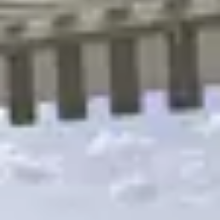
R
S
T
U
V
W
XY