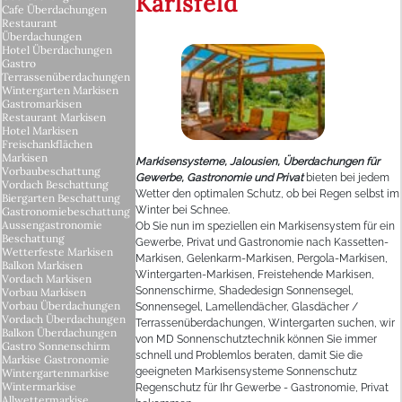
Karlsfeld
Cafe Überdachungen
Restaurant
Überdachungen
Hotel Überdachungen
Gastro
Terrassenüberdachungen
Wintergarten Markisen
Gastromarkisen
Restaurant Markisen
Hotel Markisen
Freischankflächen
Markisen
Markisensysteme, Jalousien, Überdachungen für
Vorbaubeschattung
Gewerbe, Gastronomie und Privat
bieten bei jedem
Vordach Beschattung
Wetter den optimalen Schutz, ob bei Regen selbst im
Biergarten Beschattung
Winter bei Schnee.
Gastronomiebeschattung
Aussengastronomie
Ob Sie nun im speziellen ein Markisensystem für ein
Beschattung
Gewerbe, Privat und Gastronomie nach Kassetten-
Wetterfeste Markisen
Markisen, Gelenkarm-Markisen, Pergola-Markisen,
Balkon Markisen
Wintergarten-Markisen, Freistehende Markisen,
Vordach Markisen
Sonnenschirme, Shadedesign Sonnensegel,
Vorbau Markisen
Vorbau Überdachungen
Sonnensegel, Lamellendächer, Glasdächer /
Vordach Überdachungen
Terrassenüberdachungen, Wintergarten suchen, wir
Balkon Überdachungen
von MD Sonnenschutztechnik können Sie immer
Gastro Sonnenschirm
schnell und Problemlos beraten, damit Sie die
Markise Gastronomie
geeigneten Markisensysteme Sonnenschutz
Wintergartenmarkise
Wintermarkise
Regenschutz für Ihr Gewerbe - Gastronomie, Privat
Allwettermarkise