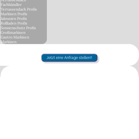
Fachhändler
Terrassendach Profis
Markisen Profis
Jalousien Profis
Rollladen Profis
Sonnenschutz Profis
Großmarkisen
Gastro Markisen
Markisen
Jetzt eine Anfrage stellen!!
Markisensysteme -
Sonnenschutz Markisen
Lösungen
Wir führen alle gängigen Markisensysteme - Kassetten-Markisen,
Gelenkarm-Markisen, Pergola-Markisen, Wintergarten-Markisen,
Freistehende Markisen, Sonnenschirme, Shadedesign Sonnensegel,
Sonnensegel, Lamellendächer, Glasdächer /
Terrassenüberdachungen, Wintergarten Lösungen von