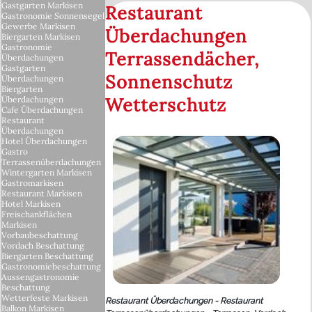
Gastgarten Markisen
Restaurant
Gastronomie Sonnensegel
Gewerbe Markisen
Überdachungen
Biergarten Markisen
Gastronomie
Terrassendächer,
Überdachungen
Gastgarten
Sonnenschutz
Überdachungen
Biergarten
Wetterschutz
Überdachungen
Cafe Überdachungen
Restaurant
Überdachungen
Hotel Überdachungen
Gastro
Terrassenüberdachungen
Wintergarten Markisen
Gastromarkisen
Restaurant Markisen
Hotel Markisen
Freischankflächen
Markisen
Vorbaubeschattung
Vordach Beschattung
Biergarten Beschattung
Gastronomiebeschattung
Aussengastronomie
Beschattung
Wetterfeste Markisen
Restaurant Überdachungen - Restaurant
Balkon Markisen