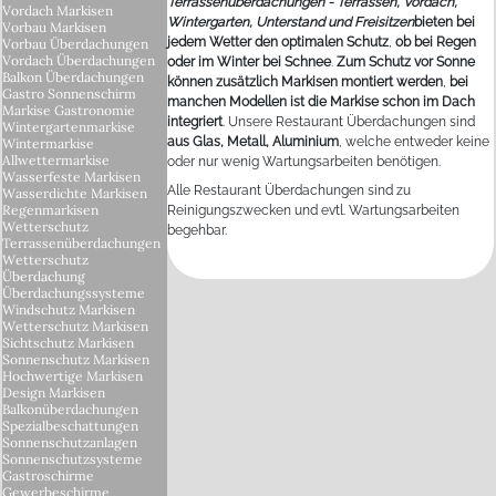
Terrassenüberdachungen - Terrassen, Vordach,
Vordach Markisen
Wintergarten, Unterstand und Freisitzen
bieten bei
Vorbau Markisen
jedem Wetter den optimalen Schutz
,
ob bei Regen
Vorbau Überdachungen
Vordach Überdachungen
oder im Winter bei Schnee
.
Zum Schutz vor Sonne
Balkon Überdachungen
können zusätzlich Markisen montiert werden
,
bei
Gastro Sonnenschirm
manchen Modellen ist die Markise schon im Dach
Markise Gastronomie
integriert
. Unsere Restaurant Überdachungen sind
Wintergartenmarkise
aus Glas, Metall, Aluminium
, welche entweder keine
Wintermarkise
Allwettermarkise
oder nur wenig Wartungsarbeiten benötigen.
Wasserfeste Markisen
Alle Restaurant Überdachungen sind zu
Wasserdichte Markisen
Regenmarkisen
Reinigungszwecken und evtl. Wartungsarbeiten
Wetterschutz
begehbar.
Terrassenüberdachungen
Wetterschutz
Überdachung
Überdachungssysteme
Windschutz Markisen
Wetterschutz Markisen
Sichtschutz Markisen
Sonnenschutz Markisen
Hochwertige Markisen
Design Markisen
Balkonüberdachungen
Spezialbeschattungen
Sonnenschutzanlagen
Sonnenschutzsysteme
Gastroschirme
Gewerbeschirme