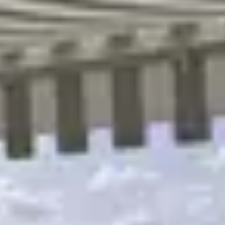
R
S
T
U
V
W
XY