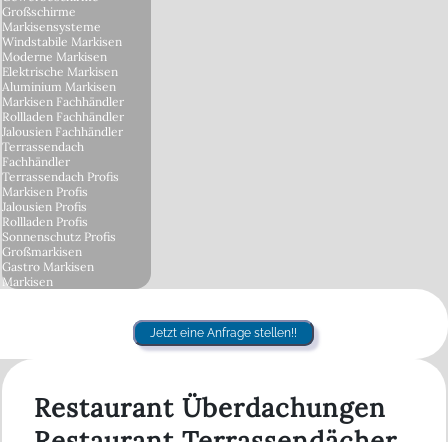
Großschirme
Markisensysteme
Windstabile Markisen
Moderne Markisen
Elektrische Markisen
Aluminium Markisen
Markisen Fachhändler
Rollladen Fachhändler
Jalousien Fachhändler
Terrassendach
Fachhändler
Terrassendach Profis
Markisen Profis
Jalousien Profis
Rollladen Profis
Sonnenschutz Profis
Großmarkisen
Gastro Markisen
Markisen
Jetzt eine Anfrage stellen!!
Restaurant Überdachungen
Restaurant Terrassendächer